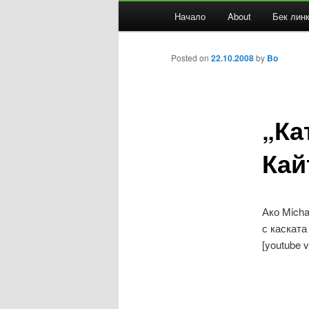
Основно
Начало
About
Бек лин
Към
меню
основното
Posted on
22.10.2008
by
Bo
съдържание
„Ка
Кай
Ако Micha
с каската
[youtube v