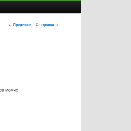
Навигация
←
Предишни
Следваща
→
в
публикациите
ова момче