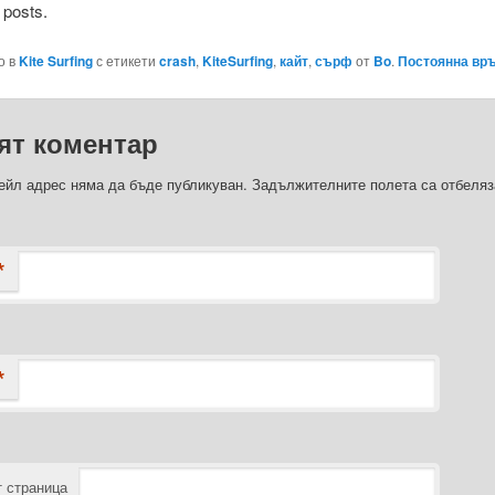
 posts.
о в
Kite Surfing
с етикети
crash
,
KiteSurfing
,
кайт
,
сърф
от
Bo
.
Постоянна вр
ят коментар
йл адрес няма да бъде публикуван.
Задължителните полета са отбеляз
*
*
 страница