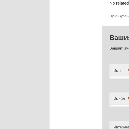
No related
Публикуван
Ваши
Вашият име
Име
Имейл
Интернет