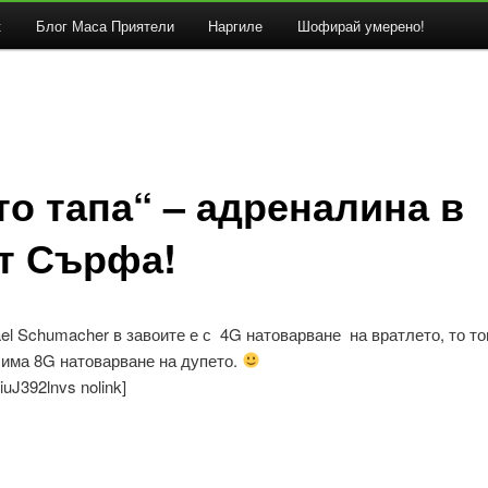
к
Блог Маса Приятели
Наргиле
Шофирай умерено!
то тапа“ – адреналина в
т Сърфа!
el Schumacher в завоите е с 4G натоварване на вратлето, то т
 има 8G натоварване на дупето.
iuJ392lnvs nolink]