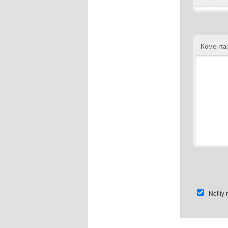
Комента
Notify