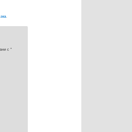
ъзка
.
ани с
*