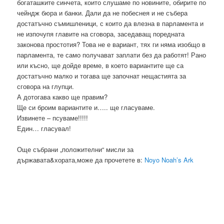
богаташките синчета, които слушаме по новините, обирите по
чейндж бюра и банки. Дали да не побеснея и не събера
достатъчно съмишленици, с които да влезна в парламента и
не изпочупя главите на сговора, заседаващ поредната
законова простотия? Това не е вариант, тях ги няма изобщо в
парламента, те само получават заплати без да работят! Рано
или късно, ще дойде време, в което вариантите ще са
достатъчно малко и тогава ще започнат нещастията за
сговора на глупци.
А дотогава какво ще правим?
Ще си броим вариантите и….. ще гласуваме.
Извинете – псуваме!!!!!
Един… гласувал!
Още събрани „положителни“ мисли за
държавата&хората,може да прочетете в:
Noyo Noah’s Ark