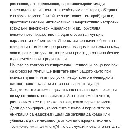
разпасани, алкохолизирани, наркоманизирани млади
гласоподаватели. Този така необходим електорат, обединен
с огромната маса ( никой не знае точният им брой) цигани,
простовати селяни, нихилистично и анархистично настроени
граждани, пенсионери –идеалисти и др., обуславя
неизменното присъствие на един сговор на глупци в
парламента ни български. И по естествен начин обрича на
мизерия и глад всеки прогресивен млад или не толкова млад
човек, решил да учи, да твори или просто да развива бизнес
и да печели пари в родината си.
Но като са толкова конспиративно – гениални, защо все пак
са сговор на глупци ще попитате вие? Защото както при
всички глупци и тези пропускат нещо, което е очевадно и
елементарно – та нали за това се наричат глупци.
Защото когато отнемеш достатъчно неща на един човек, ти
не му оставяш много варианти. А в живота много често,
разковничето се върти около това, колко варианта имаш.
Дали да емигрирам, (в момента е криза и вариантите за
емиграция са нищожни)? Дали да започна да крада или
убивам за да се нахраня, (а от кой да открадна, ако не от
този който има най-много)?! Не са случайни отвличанията, на