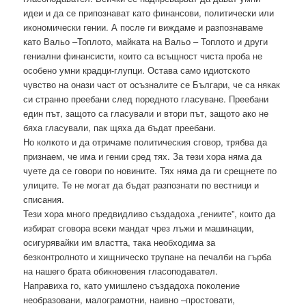
идеи и да се припознават като финансови, политически или
икономически гении. А после ги виждаме и разпознаваме
като Вальо –Топлото, майката на Вальо – Топлото и други
гениални финансисти, които са всъщност чиста проба не
особено умни крадци-глупци. Остава само идиотското
чувство на онази част от осъзналите се Българи, че са някак
си странно преебани след поредното гласуване. Преебани
един път, защото са гласували и втори път, защото ако не
бяха гласували, пак щяха да бъдат преебани.
Но колкото и да отричаме политическия сговор, трябва да
признаем, че има и гении сред тях. За тези хора няма да
чуете да се говори по новините. Тях няма да ги срещнете по
улиците. Те не могат да бъдат разпознати по вестници и
списания.
Тези хора много предвидливо създадоха „гениите”, които да
избират сговора всеки мандат чрез лъжи и машинации,
осигурявайки им властта, така необходима за
безконтролното и хищническо трупане на печалби на гърба
на нашего брата обикновения гласоподавател.
Направиха го, като умишлено създадоха поколение
необразовани, малограмотни, наивно –простовати,