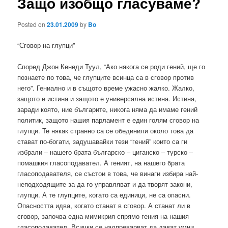
Защо изобщо гласуваме?
Posted on
23.01.2009
by
Bo
“Сговор на глупци”
Според Джон Кенеди Туул, “Ако някога се роди гений, ще го
познаете по това, че глупците всинца са в сговор против
него”. Гениално и в същото време ужасно жалко. Жалко,
защото е истина и защото е универсална истина. Истина,
заради която, ние българите, никога няма да имаме гений
политик, защото нашия парламент е един голям сговор на
глупци. Те някак странно са се обединили около това да
стават по-богати, задушавайки тези “гений” които са ги
избрали – нашего брата българско – циганско – турско –
помашкия гласоподавател. А геният, на нашего брата
гласоподавателя, се състои в това, че винаги избира най-
неподходящите за да го управляват и да творят закони,
глупци. А те глупците, когато са единици, не са опасни.
Опасността идва, когато станат в сговор. А станат ли в
сговор, започва една мимикрия спрямо гения на нашия
гласоподавател. Всички се надпреварват да дават умни