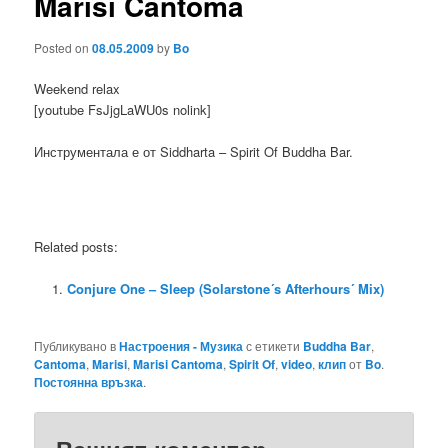
Marisi Cantoma
Posted on
08.05.2009
by
Bo
Weekend relax
[youtube FsJjgLaWU0s nolink]
Инструментала е от Siddharta – Spirit Of Buddha Bar.
Related posts:
Conjure One – Sleep (Solarstone´s Afterhours´ Mix)
Публикувано в
Настроения - Музика
с етикети
Buddha Bar
,
Cantoma
,
Marisi
,
Marisi Cantoma
,
Spirit Of
,
video
,
клип
от
Bo
.
Постоянна връзка
.