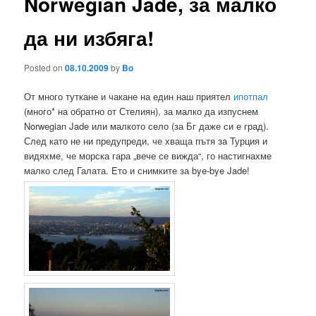
Norwegian Jade, за малко
да ни избяга!
Posted on
08.10.2009
by
Bo
От много туткане и чакане на един наш приятел
ипотпал
(много* на обратно от Стелиян), за малко да изпуснем
Norwegian Jade или малкото село (за Бг даже си е град).
След като не ни предупреди, че хваща пътя за Турция и
видяхме, че морска гара „вече се вижда“, го настигнахме
малко след Галата. Eто и снимките за bye-bye Jade!