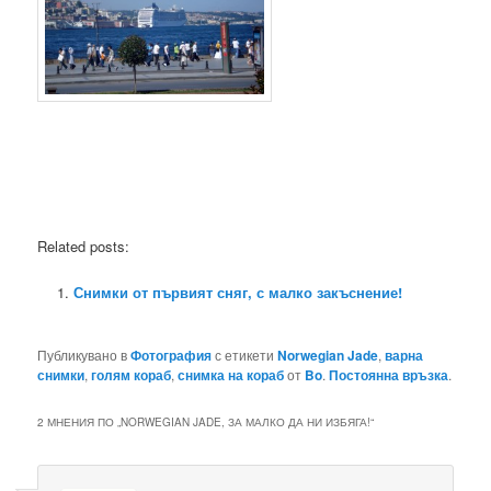
Related posts:
Снимки от първият сняг, с малко закъснение!
Публикувано в
Фотография
с етикети
Norwegian Jade
,
варна
снимки
,
голям кораб
,
снимка на кораб
от
Bo
.
Постоянна връзка
.
2 МНЕНИЯ ПО „
NORWEGIAN JADE, ЗА МАЛКО ДА НИ ИЗБЯГА!
“