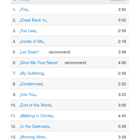
1.
„
Fire
„
3:50
2.
„
Crawl Back In
„
3:02
3.
„
Too Late
„
2:59
4.
„
Inside of Me
„
2:18
5.
„
Let Down
“ recommend
3:58
6.
„
Give Me Your Name
“ recommend
4:56
7.
„
My Suffering
„
2:39
8.
„
Condemned
„
2:32
9.
„
Into You
„
3:23
10.
„
End of the World
„
3:56
11.
„
Walking in Circles
„
4:43
12.
„
In the Darkness
„
5:28
13.
„
Morning After
„
3:29