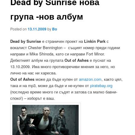
Dead by Sunrise нова
група -нов албум
Posted on
13.11.2009
by
Bo
Dead by Sunrise
е страничен проект на
Linkin Park
с
вокалист Chester Bennington – същият номер преди години
направи и Mike Shinoda, като си направи Fort Minor.
Дебютният албум на групата
Out of Ashes
е пуснат на
13.10.2009. Има много противоречиви мнения за него, но
лично на нас ни харесва.
Out of Ashes
може да бъде купен от
amazon.com
, както цял,
така и на mp3, може да бъде и не-купен от
piratebay.org
(последно време много ги съдят и затова са малко бавни-
споко!) – изборът е ваш.