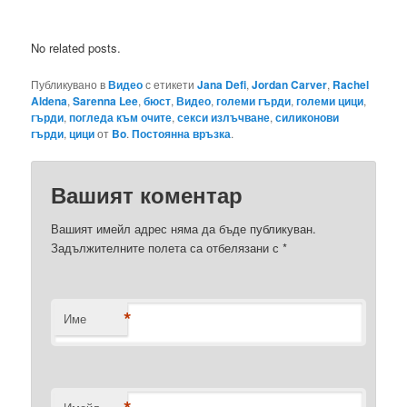
No related posts.
Публикувано в
Видео
с етикети
Jana Defi
,
Jordan Carver
,
Rachel
Aldena
,
Sarenna Lee
,
бюст
,
Видео
,
големи гърди
,
големи цици
,
гърди
,
погледа към очите
,
секси излъчване
,
силиконови
гърди
,
цици
от
Bo
.
Постоянна връзка
.
Вашият коментар
Вашият имейл адрес няма да бъде публикуван.
Задължителните полета са отбелязани с
*
*
Име