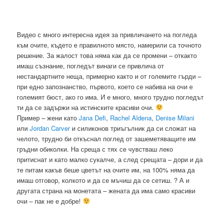
Видео с много интересна идея за привличането на погледа
към очите, където е правилното място, намерили са точното
решение. За жалост това няма как да се промени – откакто
имаш съзнание, погледът винаги се привлича от
нестандартните неща, примерно както и от големите гърди –
при едно запознанство, първото, което се набива на очи е
големият бюст, ако го има. И е много, много трудно погледът
ти да се задържи на истинските красиви очи.
Пример – жени като
Jana Defi
,
Rachel Aldena
,
Denise Milani
или
Jordan Carver
и силиконов триъгълник да си сложат на
челото, трудно би откъснал поглед от зашеметяващите им
гръдни обиколки. На среща с тях се чувстваш леко
притиснат и като малко сукалче, а след срещата – дори и да
те питам какъв беше цветът на очите им, на 100% няма да
имаш отговор, колкото и да се мъчиш да се сетиш. ? А и
другата страна на монетата – жената да има само красиви
очи – пак не е добре!