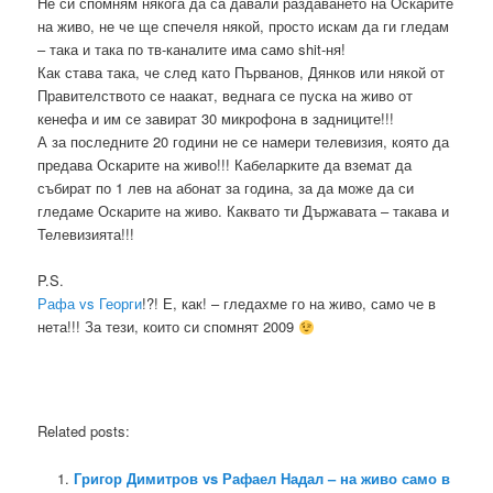
Не си спомням някога да са давали раздаването на Оскарите
на живо, не че ще спечеля някой, просто искам да ги гледам
– така и така по тв-каналите има само shit-ня!
Как става така, че след като Първанов, Дянков или някой от
Правителството се наакат, веднага се пуска на живо от
кенефа и им се завират 30 микрофона в задниците!!!
А за последните 20 години не се намери телевизия, която да
предава Оскарите на живо!!! Кабеларките да вземат да
събират по 1 лев на абонат за година, за да може да си
гледаме Оскарите на живо. Каквато ти Държавата – такава и
Телевизията!!!
P.S.
Рафа vs Георги
!?! Е, как! – гледахме го на живо, само че в
нета!!! За тези, които си спомнят 2009
Related posts:
Григор Димитров vs Рафаел Надал – на живо само в