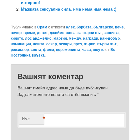
интернет!
Мъжката сексуална сила, има нема има нема ;)
Публикувано в
Срам
с етикети
алек
,
борбата
,
българско
,
вече
,
вечер
,
време
,
девет
,
джеймс
,
жена
,
за първи път
,
започва
,
киното
,
лос анджелис
,
мартин
,
между
,
награди
,
най-добър
,
номинации
,
нощта
,
оскар
,
оскари
,
през
,
първи
,
първи път
,
режисьор
,
света
,
филм
,
церемонията
,
часа
,
шоуто
от
Bo
.
Постоянна връзка
.
Вашият коментар
Вашият имейл адрес няма да бъде публикуван.
Задължителните полета са отбелязани с
*
*
Име