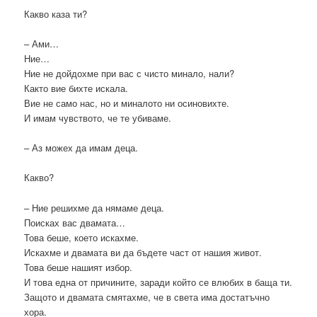
Какво каза ти?
– Ами…
Ние…
Ние не дойдохме при вас с чисто минало, нали?
Както вие бихте искала.
Вие не само нас, но и миналото ни осиновихте.
И имам чувството, че те убиваме.
– Аз можех да имам деца.
Какво?
– Ние решихме да нямаме деца.
Поисках вас двамата…
Това беше, което искахме.
Искахме и двамата ви да бъдете част от нашия живот.
Това беше нашият избор.
И това една от причините, заради който се влюбих в баща ти.
Защото и двамата смятахме, че в света има достатъчно
хора.