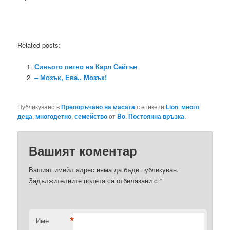
Related posts:
Синьото петно на Карл Сейгън
– Мозък, Ева.. Мозък!
Публикувано в
Препоръчано на масата
с етикети
Lion
,
много
деца
,
многодетно
,
семейство
от
Bo
.
Постоянна връзка
.
Вашият коментар
Вашият имейл адрес няма да бъде публикуван.
Задължителните полета са отбелязани с
*
*
Име