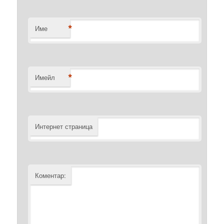
*
Име
*
Имейл
Интернет страница
Коментар: