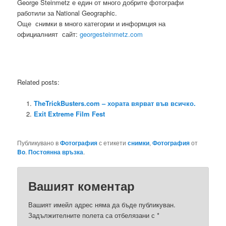
George Steinmetz е един от много добрите фотографи
работили за National Geographic.
Oще снимки в много категории и информция на
официалният сайт:
georgesteinmetz.com
Related posts:
TheTrickBusters.com – хората вярват във всичко.
Exit Extreme Film Fest
Публикувано в
Фотография
с етикети
снимки
,
Фотография
от
Bo
.
Постоянна връзка
.
Вашият коментар
Вашият имейл адрес няма да бъде публикуван.
Задължителните полета са отбелязани с
*