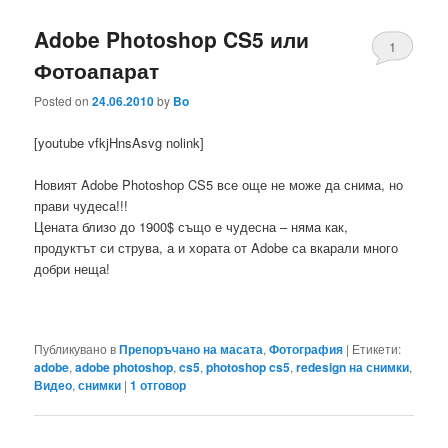
Adobe Photoshop CS5 или
1
Фотоапарат
Posted on
24.06.2010
by
Bo
[youtube vfkjHnsAsvg nolink]
Новият Adobe Photoshop CS5 все още не може да снима, но
прави чудеса!!!
Цената близо до 1900$ също е чудесна – няма как,
продуктът си струва, а и хората от Adobe са вкарали много
добри неща!
Публикувано в
Препоръчано на масата
,
Фотография
|
Етикети:
adobe
,
adobe photoshop
,
cs5
,
photoshop cs5
,
redesign на снимки
,
Видео
,
снимки
|
1
отговор