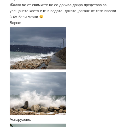
Жалко че от снимките не се добива добра представа за
усещането което е във водата, докато „бягаш“ от тези високи
3-4м бели мечки
Варна:
Аспарухово: