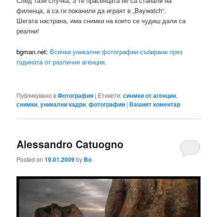
След тази случка, 3 те прасенцата не са станали на
филенца, а са ги поканили да играят в „Baywatch“.
Шегата настрана, има снимки на които се чудиш дали са
реални!
bgman.net:
Всички уникални фотографии събирани през
годината от различни агенции.
Публикувано в
Фотография
|
Етикети:
синмки от агенции
,
снимки
,
уникални кадри
,
фотографии
|
Вашият коментар
Alessandro Catuogno
Posted on
19.01.2009
by
Bo