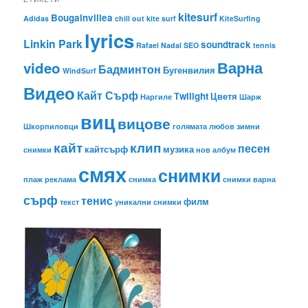
kitesurf
Bougainvillea
Adidas
chill out
kite surf
KiteSurfing
lyrics
Linkin Park
soundtrack
Rafael Nadal
SEO
tennis
Варна
video
Бадминтон
Бугенвилия
WindSurf
Видео
Кайт Сърф
Тwilight
Цветя
Наргиле
Шарж
виц
вицове
Шкорпиловци
голямата любов
зимни
кайт
клип
песен
кайтсърф
музика
снимки
нов албум
смях
снимки
плаж
реклама
снимка
снимки варна
сърф
тенис
филм
текст
уникални снимки