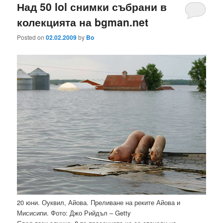
Над 50 lol снимки събрани в
колекцията на bgman.net
Posted on
02.02.2009
by
Bo
20 юни. Оуквил, Айова. Преливане на реките Айова и
Мисисипи. Фото: Джо Рийдъл – Getty