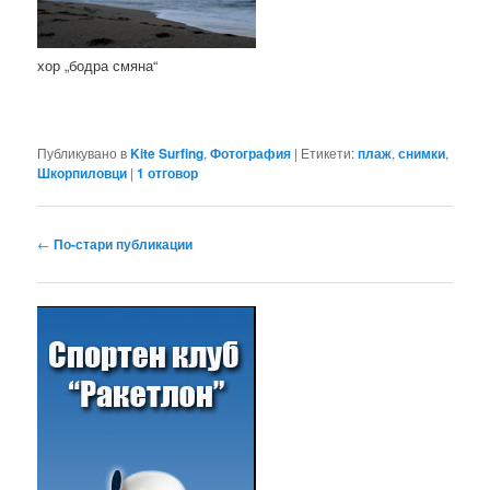
хор „бодра смяна“
Публикувано в
Kite Surfing
,
Фотография
|
Етикети:
плаж
,
снимки
,
Шкорпиловци
|
1
отговор
Навигация
←
По-стари публикации
в
публикациите