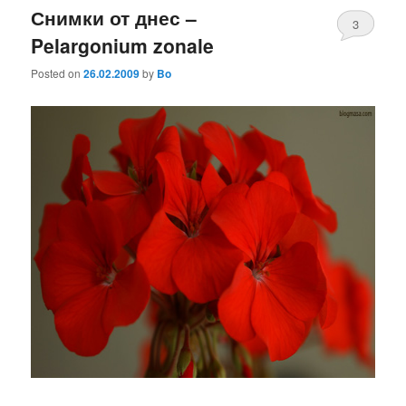
Снимки от днес –
3
Pelargonium zonale
Posted on
26.02.2009
by
Bo