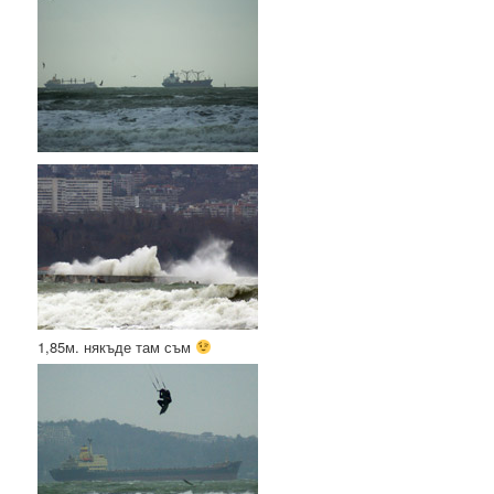
1,85м. някъде там съм