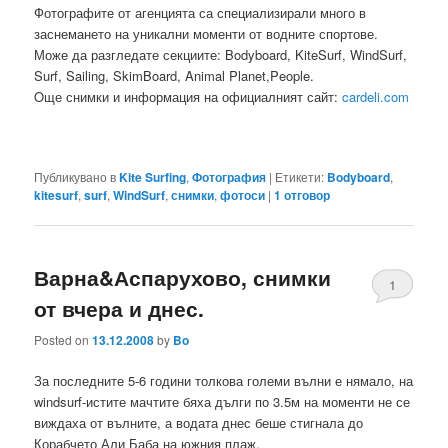
Фотографите от агенцията са специализирали много в
заснемането на уникални моменти от водните спортове.
Може да разгледате секциите: Bodyboard, KiteSurf, WindSurf,
Surf, Sailing, SkimBoard, Animal Planet,People.
Oще снимки и информация на официалният сайт:
cardeli.com
Публикувано в
Kite Surfing
,
Фотография
|
Етикети:
Bodyboard
,
kitesurf
,
surf
,
WindSurf
,
снимки
,
фотоси
|
1
отговор
Варна&Аспарухово, снимки
1
от вчера и днес.
Posted on
13.12.2008
by
Bo
За последните 5-6 години толкова големи вълни е нямало, на
windsurf-истите мачтите бяха дълги по 3.5м на моменти не се
виждаха от вълните, а водата днес беше стигнала до
Корабчето Али Баба на южния плаж.