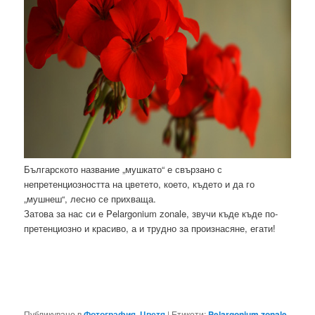
Българското название „мушкато“ е свързано с
непретенциозността на цветето, което, където и да го
„мушнеш“, лесно се прихваща.
Затова за нас си е Pelargonium zonale, звучи къде къде по-
претенциозно и красиво, а и трудно за произнасяне, егати!
Публикувано в
Фотография
,
Цветя
|
Етикети:
Pelargonium zonale
,