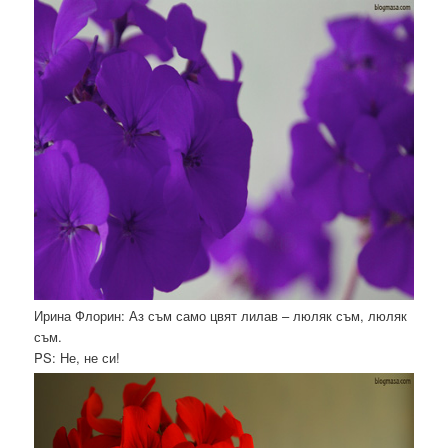
Ирина Флорин: Аз съм само цвят лилав – люляк съм, люляк
съм.
PS: Не, не си!