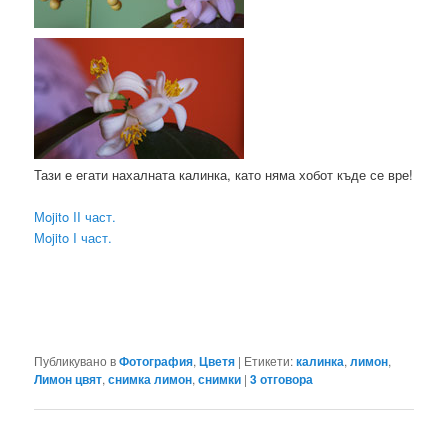
Тази е егати нахалната калинка, като няма хобот къде се вре!
Мojito II част.
Мojito I част.
Публикувано в
Фотография
,
Цветя
|
Етикети:
калинка
,
лимон
,
Лимон цвят
,
снимка лимон
,
снимки
|
3
отговора