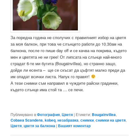
За поредна година не сполучих с правилният избор на цветя
за моя балкон, при това че слънцето работи до 10.30ам на
балкона, после го пише day off и се качва на покрива, където
мен и цветята не ни грее! От липсата на слънце най-много
страдат 6-те ми бугита (Bougainvillea), но странно защо,
дойде ли есента – ще се скъсат да цъфтят малко преди да
им опадат всички листа. Напук го правят!
А тези снимки съм направил в чуждите райски градинки,
където слънце има стой та … се печи.
Публикувано в
Фотография
,
Цветя
|
Етикети:
Bougainvillea
,
Cobaea Scandens
,
kobeq
,
незабравка
,
снимки
,
снимки на цветя
,
Цветя
,
цветя за балкона
|
Вашият коментар