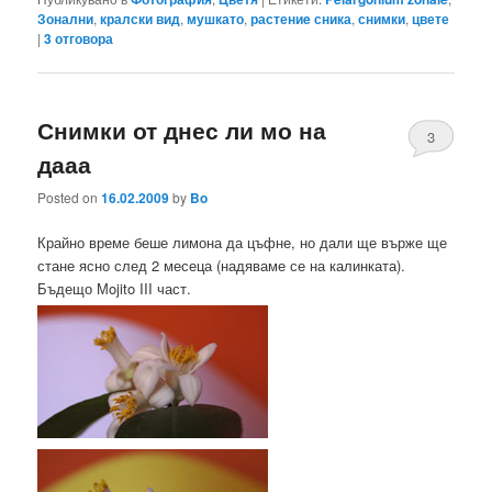
Зонални
,
кралски вид
,
мушкато
,
растениe сника
,
снимки
,
цвете
|
3
отговора
Снимки от днес ли мо на
3
дааа
Posted on
16.02.2009
by
Bo
Крайно време беше лимона да цъфне, но дали ще върже ще
стане ясно след 2 месеца (надяваме се на калинката).
Бъдещо Мojito III част.