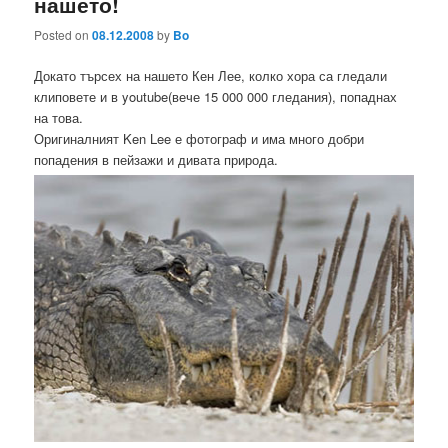
нашето!
Posted on
08.12.2008
by
Bo
Докато търсех на нашето Кен Лее, колко хора са гледали
клиповете и в youtube(вече 15 000 000 гледания), попаднах
на това.
Оригиналният Ken Lee е фотограф и има много добри
попадения в пейзажи и дивата природа.