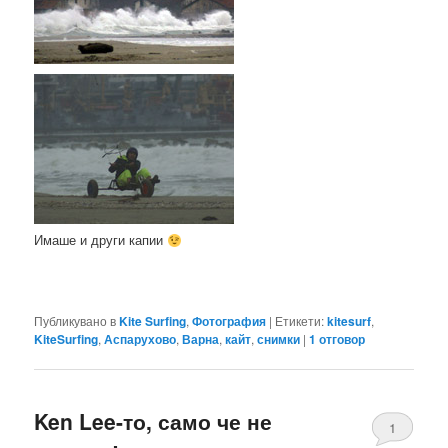
Имаше и други капии
Публикувано в
Kite Surfing
,
Фотография
|
Етикети:
kitesurf
,
KiteSurfing
,
Аспарухово
,
Варна
,
кайт
,
снимки
|
1
отговор
Ken Lee-то, само че не
1