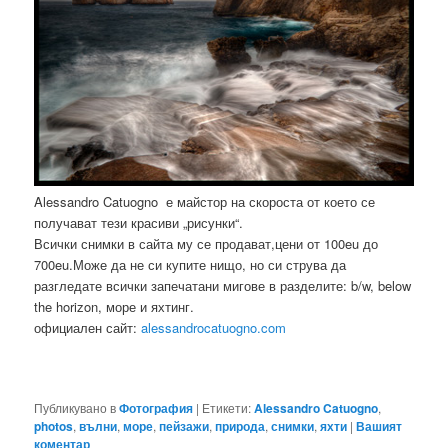
Alessandro Catuogno е майстор на скороста от което се
получават тези красиви „рисунки“.
Всички снимки в сайта му се продават,цени от 100eu до
700eu.Може да не си купите нищо, но си струва да
разгледате всички запечатани мигове в разделите: b/w, below
the horizon, море и яхтинг.
официален сайт:
alessandrocatuogno.com
Публикувано в
Фотография
|
Етикети:
Alessandro Catuogno
,
photos
,
вълни
,
море
,
пейзажи
,
природа
,
снимки
,
яхти
|
Вашият
коментар