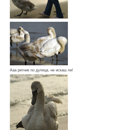
Ааа ритник по дупеца, не искаш ли!