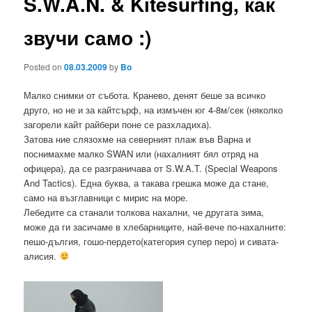
S.W.A.N. & Kitesurfing, как
звучи само :)
Posted on
08.03.2009
by
Bo
Малко снимки от събота. Кранево, денят беше за всичко
друго, но не и за кайтсърф, на измъчен юг 4-8м/сек (няколко
загорели кайт райбери поне се разхладиха).
Затова ние слязохме на северният плаж във Варна и
поснимахме малко SWAN или (нахалният бял отряд на
офицера), да се разграничава от S.W.A.T. (Special Weapons
And Tactics). Една буква, а такава грешка може да стане,
само на възглавници с мирис на море.
Лебедите са станали толкова нахални, че другата зима,
може да ги засичаме в хлебарниците, най-вече по-нахалните:
пешо-дългия, гошо-пердето(категория супер перо) и сивата-
алисия.