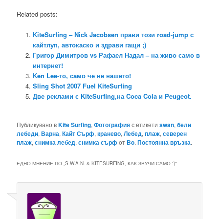
Related posts:
KiteSurfing – Nick Jacobsen прави този road-jump с
кайтлуп, автокаско и здрави гащи ;)
Григор Димитров vs Рафаел Надал – на живо само в
интернет!
Ken Lee-то, само че не нашето!
Sling Shot 2007 Fuel KiteSurfing
Две реклами с KiteSurfing,на Coca Cola и Peugeot.
Публикувано в
Kite Surfing
,
Фотография
с етикети
swan
,
бели
лебеди
,
Варна
,
Кайт Сърф
,
кранево
,
Лебед
,
плаж
,
северен
плаж
,
снимка лебед
,
снимка сърф
от
Bo
.
Постоянна връзка
.
ЕДНО МНЕНИЕ ПО „
S.W.A.N. & KITESURFING, КАК ЗВУЧИ САМО :)
“