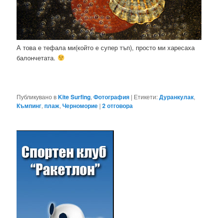
А това е тефала ми(който е супер тъп), просто ми харесаха
балончетата.
Публикувано в
Kite Surfing
,
Фотография
|
Етикети:
Дуранкулак
,
Къмпинг
,
плаж
,
Черноморие
|
2
отговора