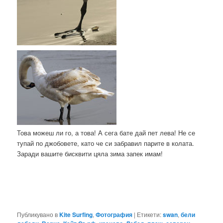
Това можеш ли го, а това! А сега бате дай пет лева! Не се
тупай по джобовете, като че си забравил парите в колата.
Заради вашите бисквити цяла зима запек имам!
Публикувано в
Kite Surfing
,
Фотография
|
Етикети:
swan
,
бели