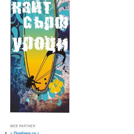
WEB PARTNER
> Прибави се <