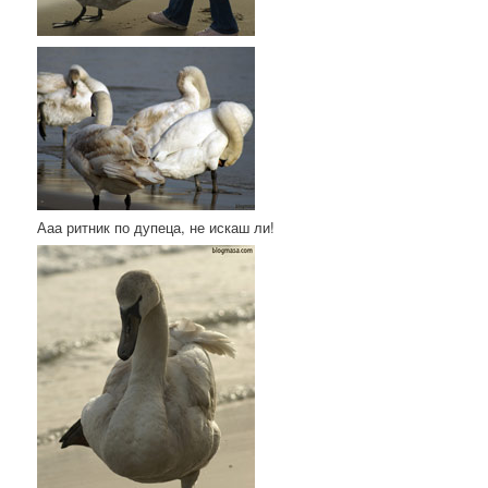
Ааа ритник по дупеца, не искаш ли!