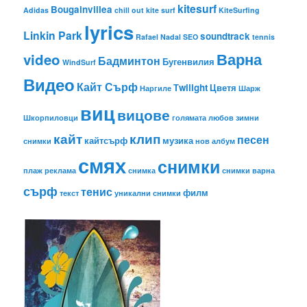
kitesurf
Bougainvillea
Adidas
chill out
kite surf
KiteSurfing
lyrics
Linkin Park
soundtrack
Rafael Nadal
SEO
tennis
Варна
video
Бадминтон
Бугенвилия
WindSurf
Видео
Кайт Сърф
Тwilight
Цветя
Наргиле
Шарж
виц
вицове
Шкорпиловци
голямата любов
зимни
кайт
клип
песен
кайтсърф
музика
снимки
нов албум
смях
снимки
плаж
реклама
снимка
снимки варна
сърф
тенис
филм
текст
уникални снимки