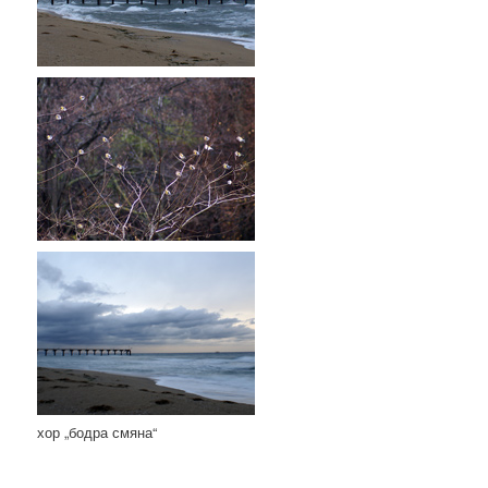
хор „бодра смяна“