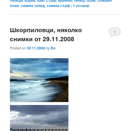
лебеди
,
Варна
,
Кайт Сърф
,
кранево
,
Лебед
,
плаж
,
северен
плаж
,
снимка лебед
,
снимка сърф
|
1
отговор
Шкорпиловци, няколко
1
снимки от 29.11.2008
Posted on
30.11.2008
by
Bo