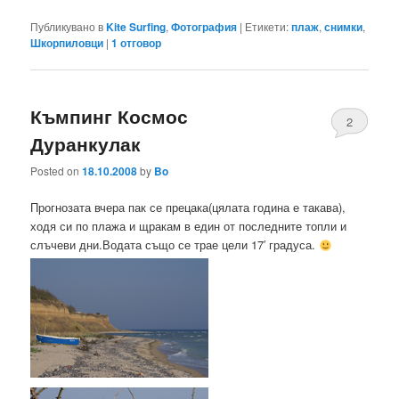
Публикувано в
Kite Surfing
,
Фотография
|
Етикети:
плаж
,
снимки
,
Шкорпиловци
|
1
отговор
Къмпинг Космос
2
Дуранкулак
Posted on
18.10.2008
by
Bo
Прогнозата вчера пак се прецака(цялата година е такава),
ходя си по плажа и щракам в един от последните топли и
слъчеви дни.Водата също се трае цели 17′ градуса.