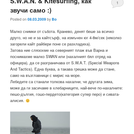
S.W.A.N. & Kitesurfing, как
1
звучи само :)
Posted on
08.03.2009
by
Bo
Малко снимки от събота. Кранево, денят беше за всичко
друго, но не и за кайтсърф, на измъчен юг 4-8м/сек (няколко
загорели кайт райбери поне се разхладиха).
Затова ние слязохме на северният плаж във Варна и
поснимахме малко SWAN или (нахалният бял отряд на
офицера), да се разграничава от S.W.A.T. (Special Weapons
And Tactics). Една буква, а такава грешка може да стане,
само на възглавници с мирис на море.
Лебедите са станали толкова нахални, че другата зима,
може да ги засичаме в хлебарниците, най-вече по-нахалните:
пешо-дългия, гошо-пердето(категория супер перо) и сивата-
алисия.