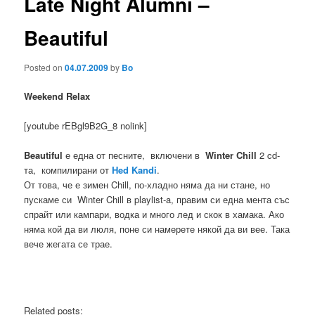
Late Night Alumni –
Beautiful
Posted on
04.07.2009
by
Bo
Weekend Relax
[youtube rEBgl9B2G_8 nolink]
Beautiful
е една от песните, включени в
Winter Chill
2 cd-
та, компилирани от
Hed Kandi
.
От това, че е зимен Chill, по-хладно няма да ни стане, но
пускаме си Winter Chill в playlist-a, правим си една мента със
спрайт или кампари, водка и много лед и скок в хамака. Ако
няма кой да ви люля, поне си намерете някой да ви вее. Така
вече жегата се трае.
Related posts: