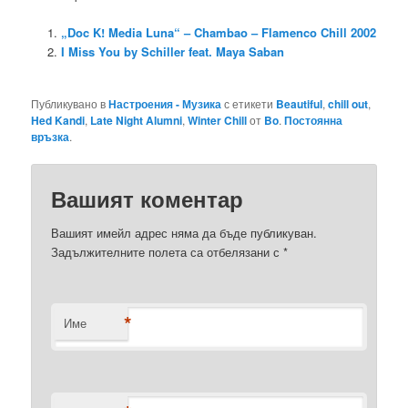
„Doc K! Media Luna“ – Chambao – Flamenco Chill 2002
I Miss You by Schiller feat. Maya Saban
Публикувано в
Настроения - Музика
с етикети
Beautiful
,
chill out
,
Hed Kandi
,
Late Night Alumni
,
Winter Chill
от
Bo
.
Постоянна
връзка
.
Вашият коментар
Вашият имейл адрес няма да бъде публикуван.
Задължителните полета са отбелязани с
*
*
Име