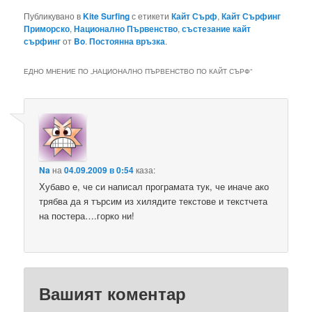
Публикувано в
Kite Surfing
с етикети
Кайт Сърф
,
Кайт Сърфинг
Приморско
,
Национално Първенство
,
състезание кайт
сърфинг
от
Bo
.
Постоянна връзка
.
ЕДНО МНЕНИЕ ПО „
НАЦИОНАЛНО ПЪРВЕНСТВО ПО КАЙТ СЪРФ
“
Na
на
04.09.2009 в 0:54
каза:
Хубаво е, че си написал програмата тук, че иначе ако
трябва да я търсим из хилядите текстове и текстчета
на постера….горко ни!
Вашият коментар