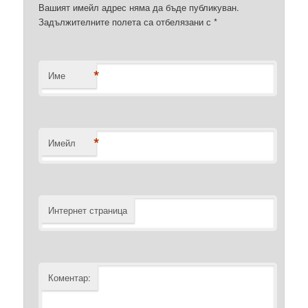
Вашият имейл адрес няма да бъде публикуван.
Задължителните полета са отбелязани с
*
*
Име
*
Имейл
Интернет страница
Коментар: