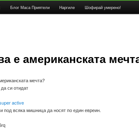
к
Блог Маса Приятели
Наргиле
Шофирай умерено!
ва е американската мечт
американската мечта?
 да си отидат
 super active
и под всяка мишница да носят по един евреин.
6rq