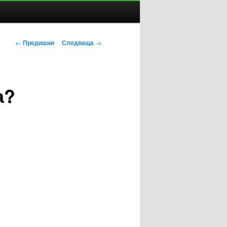
Навигация
←
Предишни
Следваща
→
в
публикациите
а?