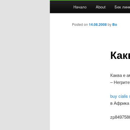
Основно
Начало
About
Бек лин
Към
меню
основното
Posted on
14.08.2008
by
Bo
съдържание
Как
Каква е 
– Негрите
buy cialis
в Африка 
zp849758