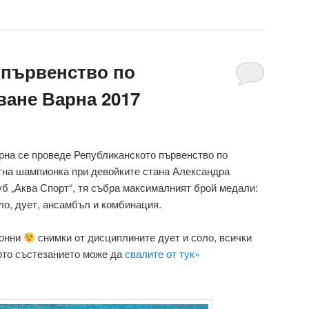
 първенство по
ване Варна 2017
арна се проведе Републиканското първенство по
тна шампионка при девойките стана Александра
уб „Аква Спорт“, тя събра максималният брой медали:
ло, дует, ансамбъл и комбинация.
ронни
снимки от дисциплините дует и соло, всички
ото състезанието може да
свалите от тук»