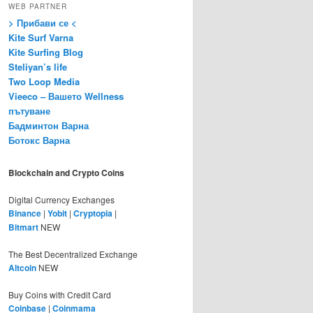
WEB PARTNER
> Прибави се <
Kite Surf Varna
Kite Surfing Blog
Steliyan’s life
Two Loop Media
Vieeco – Вашето Wellness
пътуване
Бадминтон Варна
Ботокс Варна
Blockchain and Crypto Coins
Digital Currency Exchanges
Binance
|
Yobit
|
Cryptopia
|
Bitmart
NEW
The Best Decentralized Exchange
Altcoin
NEW
Buy Coins with Credit Card
Coinbase
|
Coinmama