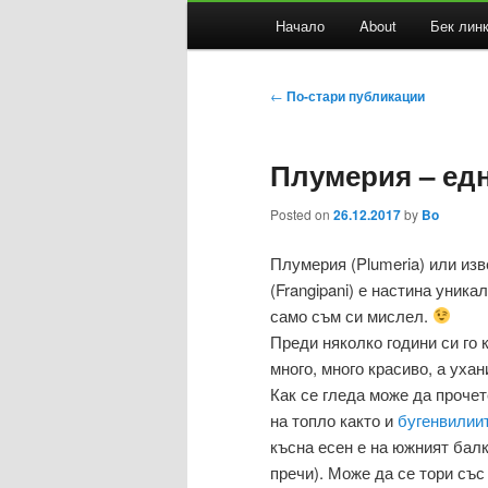
Основно
Начало
About
Бек лин
Към
Към
меню
основното
вторичното
Навигация
←
По-стари публикации
в
съдържание
съдържание
публикациите
Плумерия – ед
Posted on
26.12.2017
by
Bo
Плумерия (Plumeria) или из
(Frangipani) е настина уника
само съм си мислел.
Преди няколко години си го 
много, много красиво, а ухан
Как се гледа може да прочет
на топло както и
бугенвилии
късна есен е на южният балк
пречи). Може да се тори съ