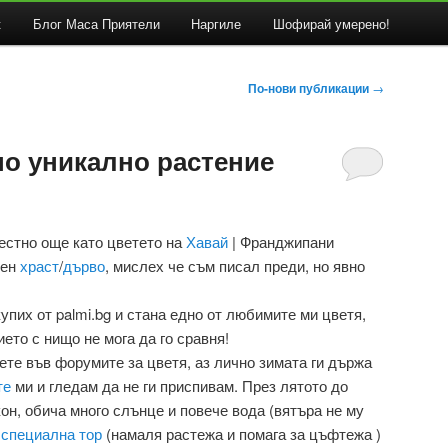
к
Блог Маса Приятели
Наргиле
Шофирай умерено!
По-нови публикации
→
но уникално растение
вестно още като цветето на
Хавай
| Франджипани
лен
храст
/
дърво
, мислех че съм писал преди, но явно
купих от palmi.bg и стана едно от любимите ми цветя,
ието с нищо не мога да го сравня!
ете във форумите за цветя, аз лично зимата ги държа
те
ми и гледам да не ги приспивам. През лятото до
он, обича много слънце и повече вода (вятъра не му
с
специална тор
(намаля растежа и помага за цъфтежа )