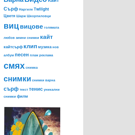
Сърф
Тwilight
Наргиле
Цветя
Шарж
Шкорпиловци
виц
вицове
голямата
кайт
любов
зимни снимки
клип
кайтсърф
музика
нов
песен
албум
плаж
реклама
смях
снимка
снимки
снимки варна
сърф
тенис
текст
уникални
филм
снимки