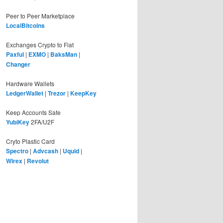
Peer to Peer Marketplace
LocalBitcoins
Exchanges Crypto to Fiat
Paxful
|
EXMO
|
BaksMan
|
Changer
Hardware Wallets
LedgerWallet
|
Trezor
|
KeepKey
Keep Accounts Safe
YubiKey
2FA/U2F
Cryto Plastic Card
Spectro
|
Advcash
|
Uquid
|
Wirex
|
Revolut