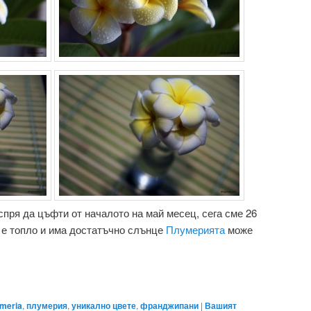
 спря да цъфти от началото на май месец, сега сме 26
 е топло и има достатъчно слънце
Плумерията
може
umeria
,
плумерия
,
уникално цвете
,
франджипани
|
Вашият