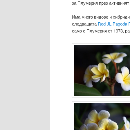
за Плумерия през активният 
Има много видове и хибриди,
следващата
Red JL Pagoda 
само с Плумерия от 1973, ра