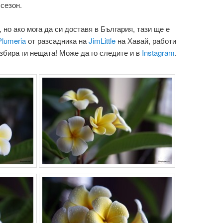
сезон.
 но ако мога да си доставя в България, тази ще е
Plumeria
от разсадника на
JimLittle
на Хавай, работи
збира ги нещата! Може да го следите и в
Instagram
.