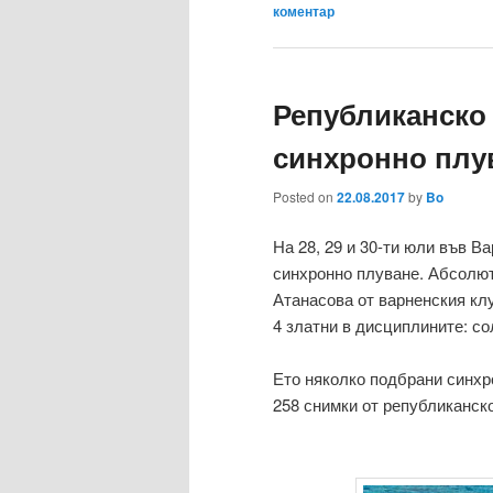
коментар
Републиканско
синхронно плу
Posted on
22.08.2017
by
Bo
На 28, 29 и 30-ти юли във В
синхронно плуване. Абсолю
Атанасова от варненския кл
4 златни в дисциплините: со
Ето няколко подбрани синх
258 снимки от републиканск
.
.