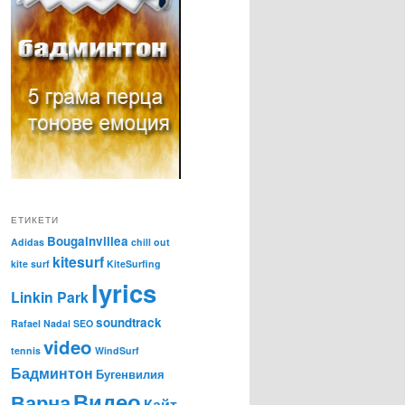
ЕТИКЕТИ
Bougainvillea
Adidas
chill out
kitesurf
kite surf
KiteSurfing
lyrics
Linkin Park
soundtrack
Rafael Nadal
SEO
video
tennis
WindSurf
Бадминтон
Бугенвилия
Видео
Варна
Кайт