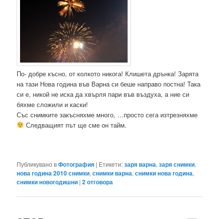
По- добре късно, от колкото никога! Клишета дрънка! Зарята
на тази Нова година във Варна си беше направо постна! Така
си е, никой не иска да хвърля пари във въздуха, а ние си
бяхме сложили и каски!
Със снимките закъсняхме много, …просто сега изтрезняхме
Следващият път ще сме он тайм.
Публикувано в
Фотография
|
Етикети:
заря варна
,
заря снимки
,
нова година 2010 снимки
,
снимки варна
,
снимки нова година
,
снимки новогодишни
|
2
отговора