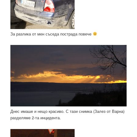
За разлика от мен съседа пострада повече
Днес имаше и нещо красиво. С тази снимка (Залез от Варна)
разделяме 2-та инцидента.