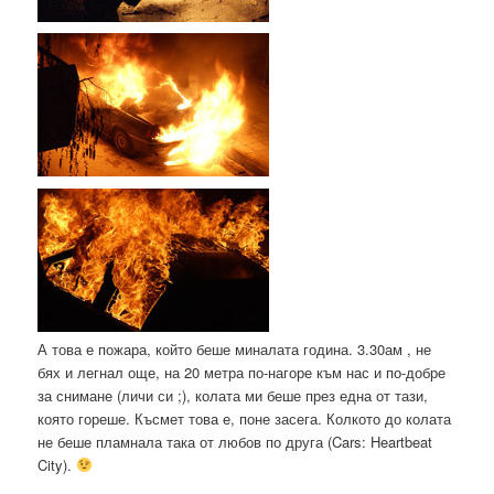
А това е пожара, който беше миналата година. 3.30ам , не
бях и легнал още, на 20 метра по-нагоре към нас и по-добре
за снимане (личи си ;), колата ми беше през една от тази,
която гореше. Късмет това е, поне засега. Колкото до колата
не беше пламнала така от любов по друга (Cars: Heartbeat
City).