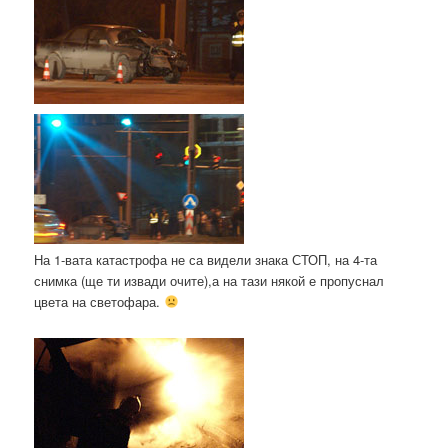
На 1-вата катастрофа не са видели знака СТОП, на 4-та
снимка (ще ти извади очите),а на тази някой е пропуснал
цвета на светофара.