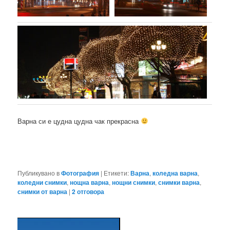
Варна си е цудна цудна чак прекрасна
Публикувано в
Фотография
|
Етикети:
Варна
,
коледна варна
,
коледни снимки
,
нощна варна
,
нощни снимки
,
снимки варна
,
снимки от варна
|
2
отговора