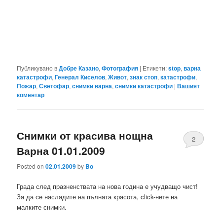
Публикувано в
Добре Казано
,
Фотография
|
Етикети:
stop
,
варна
катастрофи
,
Генерал Киселов
,
Живот
,
знак стоп
,
катастрофи
,
Пожар
,
Светофар
,
снимки варна
,
снимки катастрофи
|
Вашият
коментар
Снимки от красива нощна
2
Варна 01.01.2009
Posted on
02.01.2009
by
Bo
Града след празненствата на нова година е учудващо чист!
За да се насладите на пълната красота, click-нете на
малките снимки.