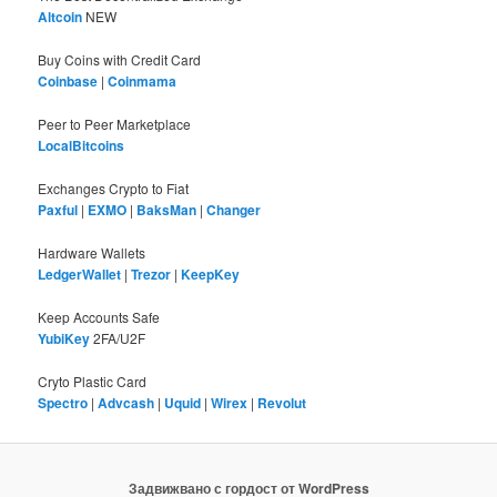
Altcoin
NEW
Buy Coins with Credit Card
Coinbase
|
Coinmama
Peer to Peer Marketplace
LocalBitcoins
Exchanges Crypto to Fiat
Paxful
|
EXMO
|
BaksMan
|
Changer
Hardware Wallets
LedgerWallet
|
Trezor
|
KeepKey
Keep Accounts Safe
YubiKey
2FA/U2F
Cryto Plastic Card
Spectro
|
Advcash
|
Uquid
|
Wirex
|
Revolut
Задвижвано с гордост от WordPress