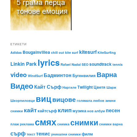
ЕТИКЕТИ
kitesurf
Bougainvillea
Adidas
chill out
kite surf
KiteSurfing
lyrics
Linkin Park
soundtrack
Rafael Nadal
SEO
tennis
Варна
video
Бадминтон
Бугенвилия
WindSurf
Видео
Кайт Сърф
Тwilight
Цветя
Наргиле
Шарж
виц
вицове
Шкорпиловци
голямата любов
зимни
кайт
клип
песен
кайтсърф
музика
снимки
нов албум
смях
снимки
плаж
реклама
снимка
снимки варна
сърф
тенис
филм
текст
уникални снимки