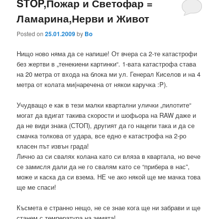
STOP,Пожар и Светофар =
Ламарина,Нерви и Живот
Posted on
25.01.2009
by
Bo
Нищо ново няма да се напише! От вчера са 2-те катастрофи
без жертви в „тенекиени картинки“. 1-вата катастрофа става
на 20 метра от входа на блока ми ул. Генерал Киселов и на 4
метра от колата ми(наречена от някои каручка :P).
Учудващо е как в тези малки квартални улички „пилотите“
могат да вдигат такива скорости и шофьора на RAW даже и
да не види знака (СТОП), другият да го нацепи така и да се
смачка толкова от удара, все едно е катастрофа на 2-ро
класен път извън града!
Лично аз си свалях колана като си вляза в квартала, но вече
се замисля дали да не го свалям като се “прибера в нас”,
може и каска да си взема. НЕ че ако някой ще ме мачка това
ще ме спаси!
Късмета е странно нещо, не се знае кога ще ни забрави и ще
станем с температура на земята!