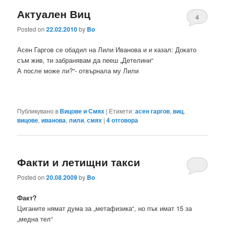
Актуален Виц
4
Posted on
22.02.2010
by
Bo
Асен Гаргов се обадил на Лили Иванова и и казал: Докато
съм жив, ти забранявам да пееш „Детелини“
А после може ли?“- отвърнала му Лили
Публикувано в
Вицове и Смях
|
Етикети:
асен гаргов
,
виц
,
вицове
,
иванова
,
лили
,
смях
|
4
отговора
Факти и летищни такси
Posted on
20.08.2009
by
Bo
Факт?
Циганите нямат дума за „метафизика“, но пък имат 15 за
„медна тел“