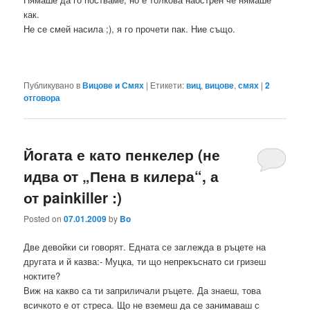
как.
Не се смей насила ;), я го прочети пак. Ние също.
Публикувано в
Вицове и Смях
|
Етикети:
виц
,
вицове
,
смях
|
2
отговора
Йогата е като пенкелер (не
идва от „Пена в килера“, а
от painkiller :)
Posted on
07.01.2009
by
Bo
Две девойки си говорят. Едната се заглежда в ръцете на
другата и й казва:- Муцка, ти що непрекъснато си гризеш
ноктите?
Виж на какво са ти заприличали ръцете. Да знаеш, това
всичкото е от стреса. Що не вземеш да се занимаваш с