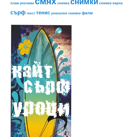
смях
снимки
плаж
реклама
снимка
снимки варна
сърф
тенис
филм
текст
уникални снимки