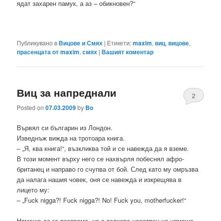
ядат захарен памук, а аз – обикновен?“
Публикувано в
Вицове и Смях
|
Етикети:
maxim
,
виц
,
вицове
,
прасенцата от maxim
,
смях
|
Вашият коментар
Виц за напреднали
2
Posted on
07.03.2009
by
Bo
Вървял си българин из Лондон.
Изведнъж вижда на тротоара книга.
– „Я, ква книга!“, възкликва той и се навежда да я вземе.
В този момент върху него се нахвърля побеснял афро-
британец и направо го счупва от бой. След като му омръзва
да налага нашия човек, оня се навежда и изкрещява в
лицето му:
– „Fuck nigga?! Fuck nigga?! No! Fuck you, motherfucker!“
Нямаше да го постваме, но е толкова наострен че нямаше