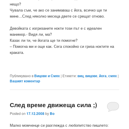
нещо?
Чувала съм, че ако се занимаваш с йога, всичко ще ти
мине…След няколко месеца двете се срещат отново.
Девойката с изгризаните нокти този път е с идеален
маникюр.- Видя ли, ма?
Казах ли ти, че йогата ще ти помогне?
– Помогна ми и още как. Сега спокойно си гриза ноктите на
краката.
Публикувано в
Вицове и Смях
|
Етикети:
виц
,
вицове
,
йога
,
смях
|
Вашият коментар
След време движеща сила ;)
Posted on
17.12.2008
by
Bo
Малко момченце си разглежда с любопитство пишлето: