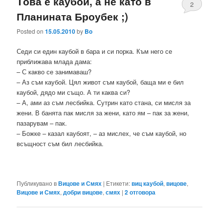
Tова е каубой, а не като в
2
Планината Броубек ;)
Posted on
15.05.2010
by
Bo
Седи си един каубой в бара и си порка. Към него се
приближава млада дама:
– С какво се занимаваш?
– Аз съм каубой. Цял живот съм каубой, баща ми е бил
каубой, дядо ми също. А ти каква си?
– А, ами аз съм лесбийка. Сутрин като стана, си мисля за
жени. В банята пак мисля за жени, като ям – пак за жени,
пазарувам – пак.
– Божке – казал каубоят, – аз мислех, че съм каубой, но
всъщност съм бил лесбийка.
Публикувано в
Вицове и Смях
|
Етикети:
виц каубой
,
вицове
,
Вицове и Смях
,
добри вицове
,
смях
|
2
отговора