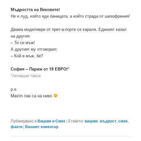
Мъдростта на Вековете!
Не е луд, който яде баницата, а който страда от шизофрения!
Двама моделиери от прет-а-порте се карали. Единият казал
на другия:
– Ти си мъж!
А другият му отговорил:
– Кой е мъж, бе?
София – Париж от 19 ЕВРО!*
*летищни такси
p.s.
Maxim пак са на ниво
Публикувано в
Вицове и Смях
|
Етикети:
вицове
,
мъдрост
,
смях
,
факти
|
Вашият коментар