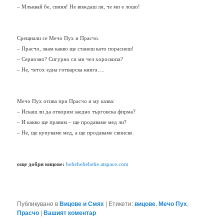
– Млъквай бе, свиня! Не виждаш ли, че ми е лошо!
Срещнали се Мечо Пух и Прасчо.
– Прасчо, знам какво ще станеш като пораснеш!
– Сериозно? Сигурно си ми чел хороскопа?
– Не, четох една готварска книга….
Мечо Пух отива при Прасчо и му казва:
– Искаш ли да отворим заедно търговска фирма?
– И какво ще правим – ще продаваме мед ли?
– Не, ще купуваме мед, а ще продаваме свинско.
още добри вицове:
hehehehehehe.atspace.com
Публикувано в
Вицове и Смях
|
Етикети:
вицове
,
Мечо Пух
,
Прасчо
|
Вашият коментар