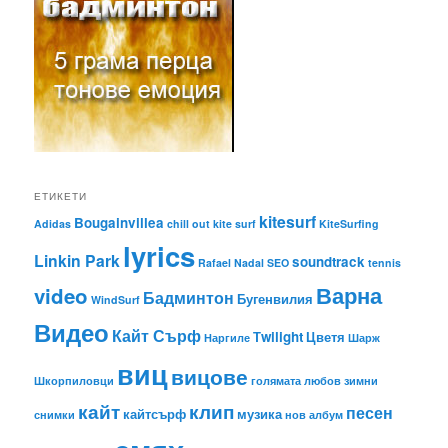
ЕТИКЕТИ
kitesurf
Bougainvillea
Adidas
chill out
kite surf
KiteSurfing
lyrics
Linkin Park
soundtrack
Rafael Nadal
SEO
tennis
Варна
video
Бадминтон
Бугенвилия
WindSurf
Видео
Кайт Сърф
Тwilight
Цветя
Наргиле
Шарж
виц
вицове
Шкорпиловци
голямата любов
зимни
кайт
клип
песен
кайтсърф
музика
снимки
нов албум