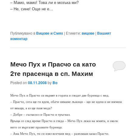
– Мамо, мамо! Това ли е мозъка ми?
– Не, сине! Още не е…
Публикувано в
Вицове и Смях
|
Етикети:
вицове
|
Вашият
коментар
Мечо Пух и Прасчо са като
2те прасенца в сп. Махим
Posted on
08.11.2008
by
Bo
Мечо Пух и Прасчо си вървят в гората и гледат две буренца с мед.
– Прасчо, сега ще ги ядем, обаче нямаме лъжици – що не идеш и не вземеш
от вкъщи, а аз ще пазя меда?
– Добре – съгласил се Прасчо и тръгнал.
Връща се след време Прасчо и гледа – Мечо Пух лежи на земята, и около
него се въргалят празните буренца.
– Ама Мечо Пух, ти си изял всичкия мед – разплакан казал Прасчо.