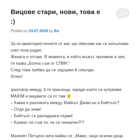
Вицове стари, нови, това е
:)
Posted on
23.07.2009
by
Bo
За по-авантюристичните от вас ще обясним как се изпълнява
секс поза родео:
Жената е отгоре. В момента, в който мъжът проникне в нея,
тя казва „Болна съм от СПИН.“
След това трябва да се задържи 8 секунди.
Успех!
(разговор между 2-те прасенца, заради които си купуваме
MAXIM и вицовете са от там
– Каква е разликата между Майкъл Джаксън и Бийтълс?
– Отде да знам!
– Бийтълс се разпаднаха първи!
– Казвал ли съм ти, че си гениален?!?
Малкият Петърчо пита майка си: „Мамо, защо всички деца