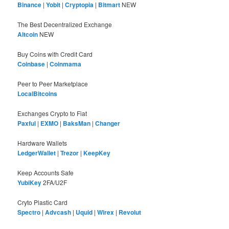
Binance
|
Yobit
|
Cryptopia
|
Bitmart
NEW
The Best Decentralized Exchange
Altcoin
NEW
Buy Coins with Credit Card
Coinbase
|
Coinmama
Peer to Peer Marketplace
LocalBitcoins
Exchanges Crypto to Fiat
Paxful
|
EXMO
|
BaksMan
|
Changer
Hardware Wallets
LedgerWallet
|
Trezor
|
KeepKey
Keep Accounts Safe
YubiKey
2FA/U2F
Cryto Plastic Card
Spectro
|
Advcash
|
Uquid
|
Wirex
|
Revolut