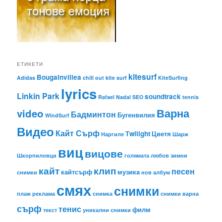
ЕТИКЕТИ
kitesurf
Bougainvillea
Adidas
chill out
kite surf
KiteSurfing
lyrics
Linkin Park
soundtrack
Rafael Nadal
SEO
tennis
Варна
video
Бадминтон
Бугенвилия
WindSurf
Видео
Кайт Сърф
Тwilight
Цветя
Наргиле
Шарж
виц
вицове
Шкорпиловци
голямата любов
зимни
кайт
клип
песен
кайтсърф
музика
снимки
нов албум
смях
снимки
плаж
реклама
снимка
снимки варна
сърф
тенис
филм
текст
уникални снимки