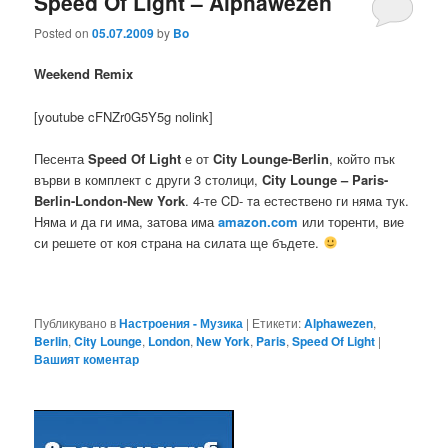
Speed Of Light – Alphawezen
Posted on
05.07.2009
by
Bo
Weekend Remix
[youtube cFNZr0G5Y5g nolink]
Песента
Speed Of Light
е от
City Lounge-Berlin
, който пък
върви в комплект с други 3 столици,
City Lounge – Paris-
Berlin-London-New York
. 4-те CD- тa естествено ги няма тук.
Няма и да ги има, затова има
amazon.com
или торенти, вие
си решете от коя страна на силата ще бъдете.
Публикувано в
Настроения - Музика
|
Етикети:
Alphawezen
,
Berlin
,
City Lounge
,
London
,
New York
,
Paris
,
Speed Of Light
|
Вашият коментар