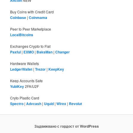
Altcoin
NEW
Buy Coins with Credit Card
Coinbase
|
Coinmama
Peer to Peer Marketplace
LocalBitcoins
Exchanges Crypto to Fiat
Paxful
|
EXMO
|
BaksMan
|
Changer
Hardware Wallets
LedgerWallet
|
Trezor
|
KeepKey
Keep Accounts Safe
YubiKey
2FA/U2F
Cryto Plastic Card
Spectro
|
Advcash
|
Uquid
|
Wirex
|
Revolut
Задвижвано с гордост от WordPress