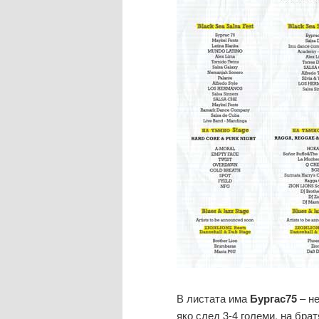
В листата има
Бургас75
– не
яко след 3-4 големи, на брат