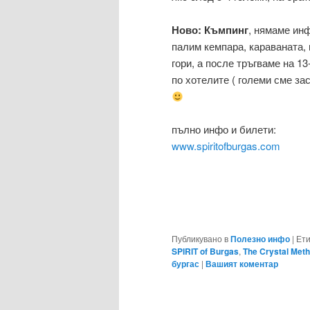
Ново: Къмпинг
, нямаме инф
палим кемпара, караваната, 
гори, а после тръгваме на 13
по хотелите ( големи сме за
пълно инфо и билети:
www.spiritofburgas.com
Публикувано в
Полезно инфо
|
Ети
SPIRIT of Burgas
,
The Crystal Met
бургас
|
Вашият коментар