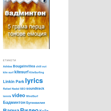
ЕТИКЕТИ
Bougainvillea
Adidas
chill out
kitesurf
kite surf
KiteSurfing
lyrics
Linkin Park
soundtrack
Rafael Nadal
SEO
video
tennis
WindSurf
Бадминтон
Бугенвилия
Видео
Варна
Кайт