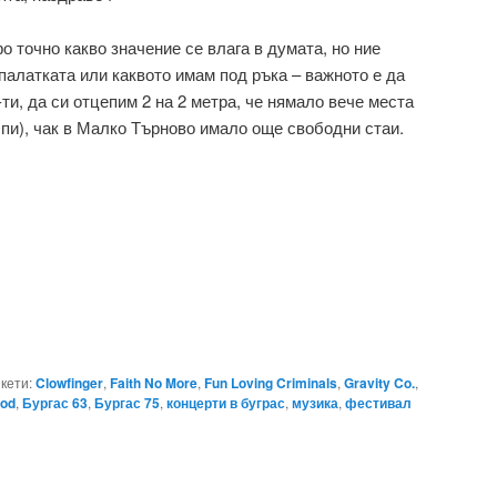
о точно какво значение се влага в думата, но ние
палатката или каквото имам под ръка – важното е да
-ти, да си отцепим 2 на 2 метра, че нямало вече места
спи), чак в Малко Търново имало още свободни стаи.
кети:
Clowfinger
,
Faith No More
,
Fun Loving Criminals
,
Gravity Co.
,
hod
,
Бургас 63
,
Бургас 75
,
концерти в буграс
,
музика
,
фестивал