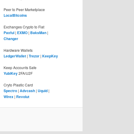
Peer to Peer Marketplace
LocalBitcoins
Exchanges Crypto to Fiat
Paxful
|
EXMO
|
BaksMan
|
Changer
Hardware Wallets
LedgerWallet
|
Trezor
|
KeepKey
Keep Accounts Safe
YubiKey
2FA/U2F
Cryto Plastic Card
Spectro
|
Advcash
|
Uquid
|
Wirex
|
Revolut