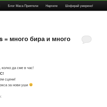
к
Блог Маса Приятели
Наргиле
Шофирай умерено!
as = много бира и много
колко да сме в час!
АС!
ем сцени!
бокса за нови уши
: