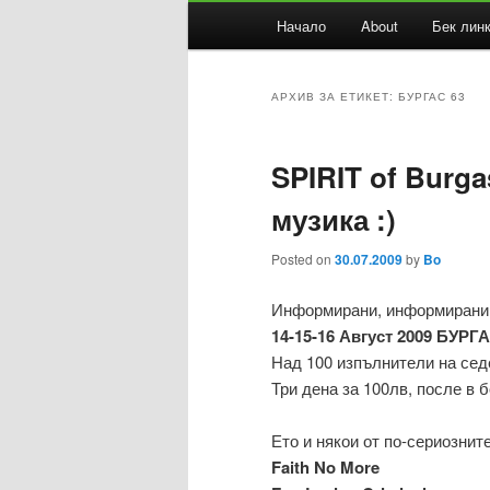
Основно
Начало
About
Бек лин
Към
Към
меню
основното
вторичното
АРХИВ ЗА ЕТИКЕТ:
БУРГАС 63
съдържание
съдържание
SPIRIT of Burg
музика :)
Posted on
30.07.2009
by
Bo
Информирани, информирани, 
14-15-16 Август 2009 БУРГ
Над 100 изпълнители на сед
Три дена за 100лв, после в 
Ето и някои от по-сериозните
Faith No More