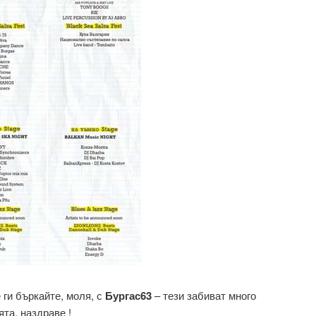
 ги бъркайте, моля, с
Бургас63
– тези забиват много
ята, наздраве !