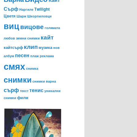
Сърф
Тwilight
Наргиле
Цветя
Шарж
Шкорпиловци
виц
вицове
голямата
кайт
любов
зимни снимки
клип
кайтсърф
музика
нов
песен
албум
плаж
реклама
смях
снимка
снимки
снимки варна
сърф
тенис
текст
уникални
филм
снимки