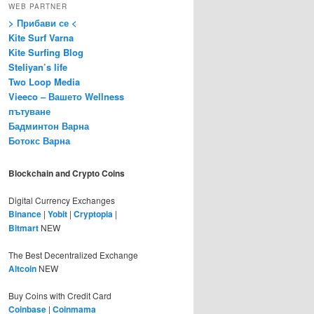
WEB PARTNER
> Прибави се <
Kite Surf Varna
Kite Surfing Blog
Steliyan’s life
Two Loop Media
Vieeco – Вашето Wellness
пътуване
Бадминтон Варна
Ботокс Варна
Blockchain and Crypto Coins
Digital Currency Exchanges
Binance
|
Yobit
|
Cryptopia
|
Bitmart
NEW
The Best Decentralized Exchange
Altcoin
NEW
Buy Coins with Credit Card
Coinbase
|
Coinmama