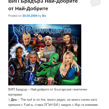
ВИП Брадър3 Най-Добрите
от Най-Добрите
Posted on
30.04.2009
by
Bo
ВИП Брадър – Най-доброто от Българския генетичен
материал
1.
Део
– The roof is on fire, много рядко, но много силен като
прекали с Fuel-а, става ОГЪН БИ.( заедно с Ицо ги вземаме