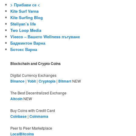
> Прибави се <
Kite Surf Varna
Kite Surfing Blog
Steliyan’s life
Two Loop Media
Vieeco – Вашето Wellness пътуване
Бадминтон Варна
Ботокс Варна
Blockchain and Crypto Coins
Digital Currency Exchanges
Binance
|
Yobit
|
Cryptopia
|
Bitmart
NEW
The Best Decentralized Exchange
Altcoin
NEW
Buy Coins with Credit Card
Coinbase
|
Coinmama
Peer to Peer Marketplace
LocalBitcoins