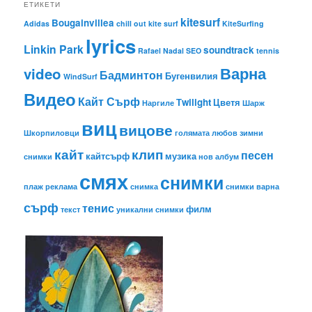
ЕТИКЕТИ
kitesurf
Bougainvillea
Adidas
chill out
kite surf
KiteSurfing
lyrics
Linkin Park
soundtrack
Rafael Nadal
SEO
tennis
Варна
video
Бадминтон
Бугенвилия
WindSurf
Видео
Кайт Сърф
Тwilight
Цветя
Наргиле
Шарж
виц
вицове
Шкорпиловци
голямата любов
зимни
кайт
клип
песен
кайтсърф
музика
снимки
нов албум
смях
снимки
плаж
реклама
снимка
снимки варна
сърф
тенис
филм
текст
уникални снимки