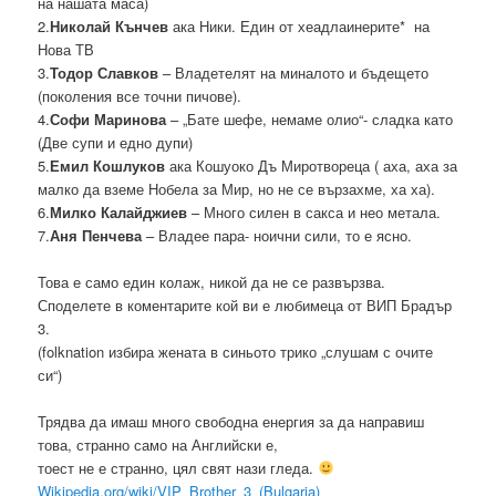
на нашата маса)
2.
Николай Кънчев
ака Ники. Един от хеадлаинерите* на
Нова ТВ
3.
Тодор Славков
– Владетелят на миналото и бъдещето
(поколения все точни пичове).
4.
Софи Маринова
– „Бате шефе, немаме олио“- сладка като
(Две супи и едно дупи)
5.
Емил Кошлуков
ака Кошуоко Дъ Миротвореца ( аха, аха за
малко да вземе Нобела за Мир, но не се вързахме, ха ха).
6.
Милко Калайджиев
– Много силен в сакса и нео метала.
7.
Аня Пенчева
– Владее пара- ноични сили, то е ясно.
Това е само един колаж, никой да не се развързва.
Споделете в коментарите кой ви е любимеца от ВИП Брадър
3.
(folknation избира жената в синьото трико „слушам с очите
си“)
Трядва да имаш много свободна енергия за да направиш
това, странно само на Английски е,
тоест не е странно, цял свят нази гледа.
Wikipedia.org/wiki/VIP_Brother_3_(Bulgaria)