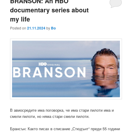
BRANSON: An HBO
documentary series about
my life
Posted on
21.11.2024
by
Bo
В авиосредите има поговорка, че има стари пилоти има и
смели пилоти, но няма стари смели пилоти.
Брансън: Както писах в списание „Стюдънт“ преди 55 години