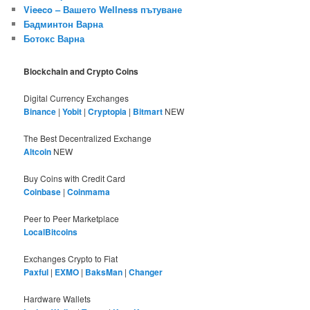
Vieeco – Вашето Wellness пътуване
Бадминтон Варна
Ботокс Варна
Blockchain and Crypto Coins
Digital Currency Exchanges
Binance
|
Yobit
|
Cryptopia
|
Bitmart
NEW
The Best Decentralized Exchange
Altcoin
NEW
Buy Coins with Credit Card
Coinbase
|
Coinmama
Peer to Peer Marketplace
LocalBitcoins
Exchanges Crypto to Fiat
Paxful
|
EXMO
|
BaksMan
|
Changer
Hardware Wallets