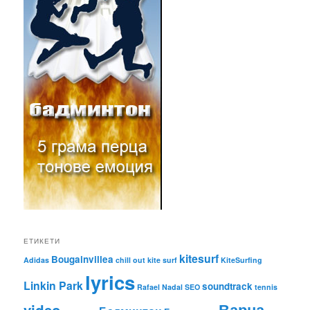
ЕТИКЕТИ
kitesurf
Bougainvillea
Adidas
chill out
kite surf
KiteSurfing
lyrics
Linkin Park
soundtrack
Rafael Nadal
SEO
tennis
Варна
video