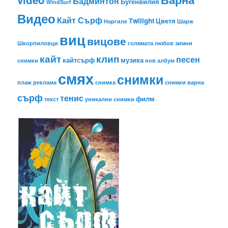
Бадминтон
Бугенвилия
WindSurf
Видео
Кайт Сърф
Тwilight
Цветя
Наргиле
Шарж
виц
вицове
Шкорпиловци
голямата любов
зимни
кайт
клип
песен
кайтсърф
музика
снимки
нов албум
смях
снимки
плаж
реклама
снимка
снимки варна
сърф
тенис
филм
текст
уникални снимки