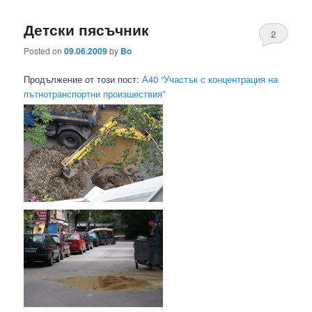
Детски пясъчник
2
Posted on
09.06.2009
by
Bo
Продължение от този пост:
А40 “Участък с концентрация на
пътнотранспортни произшествия”