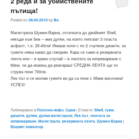
2 реда и за убийствените
пътища!
Posted on
08.04.2010
by
Bo
Магистрала Шумен-Варна, отсечката до двойният Shell,
някъде към 5км – има дупки, на които липсват 3 пласта
асфалт, т.е. 25-40см! Имаше коли с по 2 счупени джанти, за
гумите няма какво да говорим. Кара се само в резервната
лента или – в краен случай – в лентата за изпреварване с
60км, че да можеш да реагираш! СРЕДНА ЛЕНТА ще ти
струва поне 700лв.
Лек път и се молим гумите ви да са поне с 65мм височина!
УСПЕХ!
Публикувано в
Полезно инфо
,
Срам
|
Етикети:
Shell
,
гуми
,
джанти
,
дупки
,
дупки магистрали
,
Лек път
,
лентата за
изпреварване
,
Магистрала
,
резервната лента
,
Шумен Варна
|
Вашият коментар