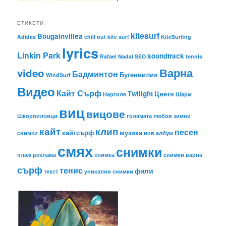
ЕТИКЕТИ
kitesurf
Bougainvillea
Adidas
chill out
kite surf
KiteSurfing
lyrics
Linkin Park
soundtrack
Rafael Nadal
SEO
tennis
Варна
video
Бадминтон
Бугенвилия
WindSurf
Видео
Кайт Сърф
Тwilight
Цветя
Наргиле
Шарж
виц
вицове
Шкорпиловци
голямата любов
зимни
кайт
клип
песен
кайтсърф
музика
снимки
нов албум
смях
снимки
плаж
реклама
снимка
снимки варна
сърф
тенис
филм
текст
уникални снимки