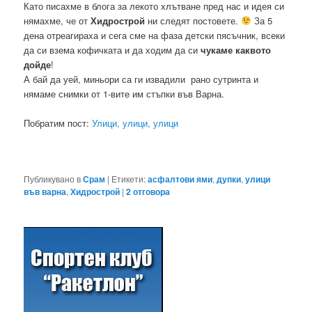
Като писахме в блога за лекото хлътване пред нас и идея си
нямахме, че от
Хидрострой
ни следят постовете.
За 5
дена отреагираха и сега сме на фаза детски пясъчник, всеки
да си взема кофичката и да ходим да си
чукаме каквото
дойде
!
А бай да уей, миньори са ги извадили рано сутринта и
нямаме снимки от 1-вите им стъпки във Варна.
Побратим пост:
Улици, улици, улици
Публикувано в
Срам
|
Етикети:
асфалтови ями
,
дупки
,
улици
във варна
,
Хидрострой
|
2
отговора