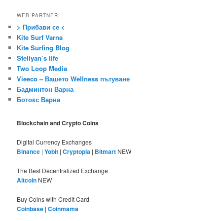
WEB PARTNER
> Прибави се <
Kite Surf Varna
Kite Surfing Blog
Steliyan’s life
Two Loop Media
Vieeco – Вашето Wellness пътуване
Бадминтон Варна
Ботокс Варна
Blockchain and Crypto Coins
Digital Currency Exchanges
Binance
|
Yobit
|
Cryptopia
|
Bitmart
NEW
The Best Decentralized Exchange
Altcoin
NEW
Buy Coins with Credit Card
Coinbase
|
Coinmama