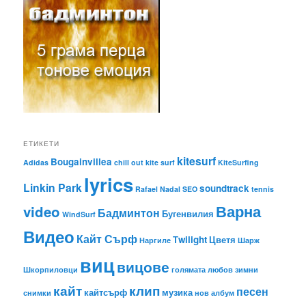
ЕТИКЕТИ
kitesurf
Bougainvillea
Adidas
chill out
kite surf
KiteSurfing
lyrics
Linkin Park
soundtrack
Rafael Nadal
SEO
tennis
Варна
video
Бадминтон
Бугенвилия
WindSurf
Видео
Кайт Сърф
Тwilight
Цветя
Наргиле
Шарж
виц
вицове
Шкорпиловци
голямата любов
зимни
кайт
клип
песен
кайтсърф
музика
снимки
нов албум