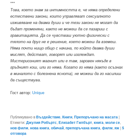
***
Това, което знам за интимността е, че няма определени
естествени закони, които управляват сексуалното
изживяване на двама души и че тези закони не могат да
бъдат променяни, както не можеш да се пазариш с
гравитацията. Да се чувстваш уютно физически с
тялото на друг не е решение, което можеш да вземеш.
Няма почти нищо общо с начина, по който двама души
мислят, действат, говорят или изглеждат.
Мистериозният магнит или е там, заровен някъде в
гръдният кош, или го няма. Когато го няма (както осъзнах
в миналото с болезнена яснота), не можеш да го насилиш
да съществува.
Гост автор:
Unique
Публикувано в
Въздействие
,
Книги
,
Препоръчано на масата
|
Етикети:
Джулия Робъртс
,
Елизабет Гилбърт
,
книга
,
моли се
,
нов филм
,
нова книга
,
обичай
,
препоръчана книга
,
филм
,
яж
|
5
отговора