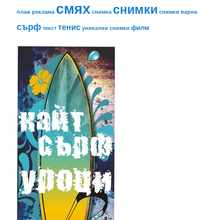
смях
снимки
плаж
реклама
снимка
снимки варна
сърф
тенис
филм
текст
уникални снимки