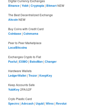
Digital Currency Exchanges
Binance
|
Yobit
|
Cryptopia
|
Bitmart
NEW
The Best Decentralized Exchange
Altcoin
NEW
Buy Coins with Credit Card
Coinbase
|
Coinmama
Peer to Peer Marketplace
LocalBitcoins
Exchanges Crypto to Fiat
Paxful
|
EXMO
|
BaksMan
|
Changer
Hardware Wallets
LedgerWallet
|
Trezor
|
KeepKey
Keep Accounts Safe
YubiKey
2FA/U2F
Cryto Plastic Card
Spectro
|
Advcash
|
Uquid
|
Wirex
|
Revolut