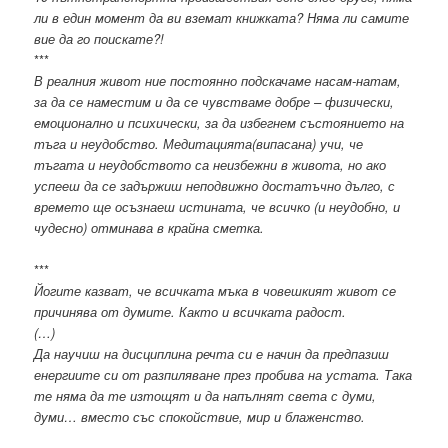
ли в един момент да ви вземат книжката? Няма ли самите
вие да го поискате?!
***
В реалния живот ние постоянно подскачаме насам-натам,
за да се наместим и да се чувстваме добре – физически,
емоционално и психически, за да избегнем състоянието на
тъга и неудобство. Медитацията(випасана) учи, че
тъгата и неудобството са неизбежни в живота, но ако
успееш да се задържиш неподвижно достатъчно дълго, с
времето ще осъзнаеш истината, че всичко (и неудобно, и
чудесно) отминава в крайна сметка.
***
Йогите казват, че всичката мъка в човешкият живот се
причинява от думите. Както и всичката радост.
(…)
Да научиш на дисциплина речта си е начин да предпазиш
енергиите си от разпиляване през пробива на устата. Така
те няма да те изтощят и да напълнят света с думи,
думи… вместо със спокойствие, мир и блаженство.