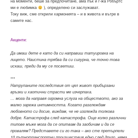
на моменти, беше за предпочитане, ама пък и г-жа Робъртс
ми е любимка
), определено си заслужават.
Току виж, сме открили хармонията – и в живота и вътре в
самите нас.
Акценти:
Да имаш дете е като да си направиш татуировка на
лицето. Наистина трябва да си сигурна, че точно това
искаш, преди да му се посветиш.
***
Натрупаните последствия от цял живот прибързани
връзки и хаотични страсти ме изчерпаха.
… мога да направя огромна услуга на обществото, ако за
малко зарежа интимността. Когато разглеждам
любовното си досие, виждам, че не изглежда толкова
добре. Катастрофа след катастрофа. Още колко различни
типове мъже мога да се опитвам да заобичам и да се
провалям? Представете си го така – ако сте претърпели
10 пътнотранспортни произшествия едно след друго, няма