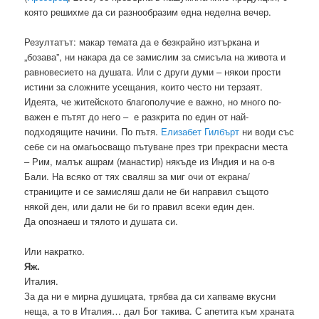
която решихме да си разнообразим една неделна вечер.
Резултатът: макар темата да е безкрайно изтъркана и
„бозава”, ни накара да се замислим за смисъла на живота и
равновесието на душата. Или с други думи – някои прости
истини за сложните усещания, които често ни терзаят.
Идеята, че житейското благополучие е важно, но много по-
важен е пътят до него – е разкрита по един от най-
подходящите начини. По пътя.
Елизабет Гилбърт
ни води със
себе си на омагьосващо пътуване през три прекрасни места
– Рим, малък ашрам (манастир) някъде из Индия и на о-в
Бали. На всяко от тях сваляш за миг очи от екрана/
страниците и се замисляш дали не би направил същото
някой ден, или дали не би го правил всеки един ден.
Да опознаеш и тялото и душата си.
Или накратко.
Яж.
Италия.
За да ни е мирна душицата, трябва да си хапваме вкусни
неща, а то в Италия… дал Бог такива. С апетита към храната