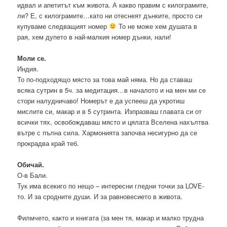
идвал и апетитът към живота. А какво правим с килограмите,
ли? Е, с килограмите…като ни отеснеят дънките, просто си
купуваме следващият номер
То не може хем душата в
рая, хем дупето в най-малкия номер дънки, нали!
Моли се.
Индия.
То по-подходящо място за това май няма. Но да ставаш
всяка сутрин в 5ч. за медитация…в началото и на мен ми се
стори налудничаво! Номерът е да успееш да укротиш
мислите си, макар и в 5 сутринта. Изпразваш главата си от
всички тях, освобождаваш място и цялата Вселена нахълтва
вътре с пълна сила. Хармонията започва несигурно да се
прокрадва край теб.
Обичай.
О-в Бали.
Тук има всекиго по нещо – интересни гледни точки за LOVE-
то. И за сродните души. И за равновесието в живота.
Филмчето, както и книгата (за мен тя, макар и малко трудна