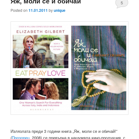
Яж, моли се и обичай
5
Posted on
11.01.2011
by
unique
Излязлата преди 3 години книга „Яж, моли се и обичай!”
(
Прозорец
, 2008) се превърна в нашумяла кино-продукция, с