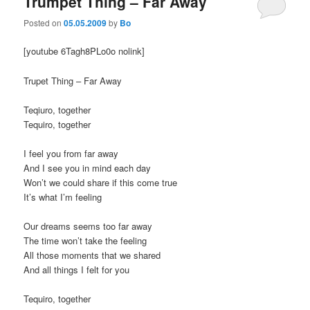
Trumpet Thing – Far Away
Posted on
05.05.2009
by
Bo
[youtube 6Tagh8PLo0o nolink]
Trupet Thing – Far Away
Teqiuro, together
Tequiro, together
I feel you from far away
And I see you in mind each day
Won’t we could share if this come true
It’s what I’m feeling
Our dreams seems too far away
The time won’t take the feeling
All those moments that we shared
And all things I felt for you
Tequiro, together