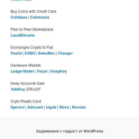
Buy Coins with Credit Card
Coinbase
|
Coinmama
Peer to Peer Marketplace
LocalBitcoins
Exchanges Crypto to Fiat
Paxful
|
EXMO
|
BaksMan
|
Changer
Hardware Wallets
LedgerWallet
|
Trezor
|
KeepKey
Keep Accounts Safe
YubiKey
2FA/U2F
Cryto Plastic Card
Spectro
|
Advcash
|
Uquid
|
Wirex
|
Revolut
Задвижвано с гордост от WordPress