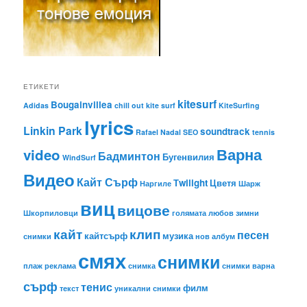
ЕТИКЕТИ
kitesurf
Bougainvillea
Adidas
chill out
kite surf
KiteSurfing
lyrics
Linkin Park
soundtrack
Rafael Nadal
SEO
tennis
Варна
video
Бадминтон
Бугенвилия
WindSurf
Видео
Кайт Сърф
Тwilight
Цветя
Наргиле
Шарж
виц
вицове
Шкорпиловци
голямата любов
зимни
кайт
клип
песен
кайтсърф
музика
снимки
нов албум
смях
снимки
плаж
реклама
снимка
снимки варна
сърф
тенис
филм
текст
уникални снимки