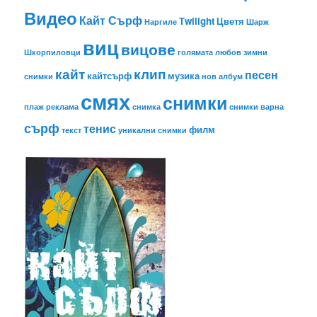
Видео
Кайт Сърф
Тwilight
Цветя
Наргиле
Шарж
виц
вицове
Шкорпиловци
голямата любов
зимни
кайт
клип
песен
кайтсърф
музика
снимки
нов албум
смях
снимки
плаж
реклама
снимка
снимки варна
сърф
тенис
филм
текст
уникални снимки