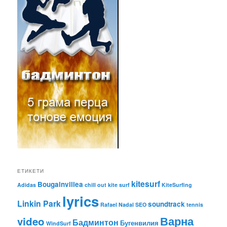
ЕТИКЕТИ
kitesurf
Bougainvillea
Adidas
chill out
kite surf
KiteSurfing
lyrics
Linkin Park
soundtrack
Rafael Nadal
SEO
tennis
Варна
video
Бадминтон
Бугенвилия
WindSurf