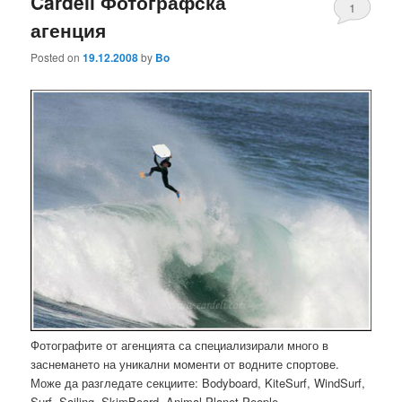
Cardeli Фотографска
1
агенция
Posted on
19.12.2008
by
Bo
Фотографите от агенцията са специализирали много в
заснемането на уникални моменти от водните спортове.
Може да разгледате секциите: Bodyboard, KiteSurf, WindSurf,
Surf, Sailing, SkimBoard, Animal Planet,People.