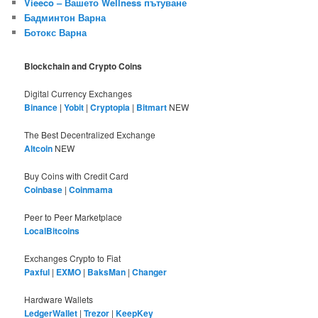
Vieeco – Вашето Wellness пътуване
Бадминтон Варна
Ботокс Варна
Blockchain and Crypto Coins
Digital Currency Exchanges
Binance
|
Yobit
|
Cryptopia
|
Bitmart
NEW
The Best Decentralized Exchange
Altcoin
NEW
Buy Coins with Credit Card
Coinbase
|
Coinmama
Peer to Peer Marketplace
LocalBitcoins
Exchanges Crypto to Fiat
Paxful
|
EXMO
|
BaksMan
|
Changer
Hardware Wallets
LedgerWallet
|
Trezor
|
KeepKey