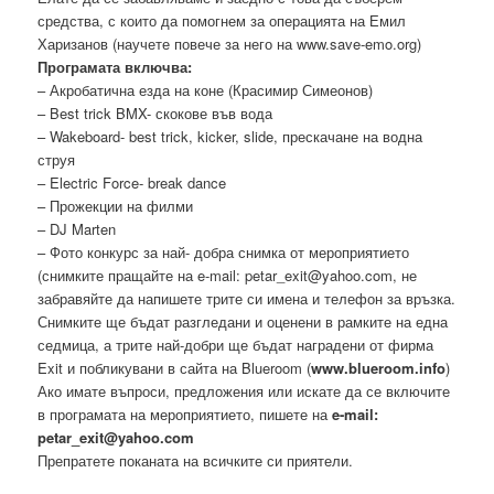
средства, с които да помогнем за операцията на Емил
Харизанов (научете повече за него на www.save-emo.org)
Програмата включва:
– Акробатична езда на коне (Красимир Симеонов)
– Best trick BMX- скокове във вода
– Wakeboard- best trick, kicker, slide, прескачане на водна
струя
– Electric Force- break dance
– Прожекции на филми
– DJ Marten
– Фото конкурс за най- добра снимка от мероприятието
(снимките пращайте на e-mail: petar_exit@yahoo.com, не
забравяйте да напишете трите си имена и телефон за връзка.
Снимките ще бъдат разгледани и оценени в рамките на една
седмица, а трите най-добри ще бъдат наградени от фирма
Exit и побликувани в сайта на Blueroom (
www.blueroom.info
)
Ако имате въпроси, предложения или искате да се включите
в програмата на мероприятието, пишете на
e-mail:
petar_exit@yahoo.com
Препратете поканата на всичките си приятели.