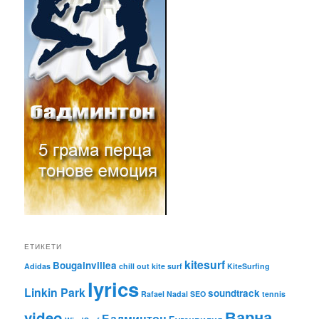
ЕТИКЕТИ
kitesurf
Bougainvillea
Adidas
chill out
kite surf
KiteSurfing
lyrics
Linkin Park
soundtrack
Rafael Nadal
SEO
tennis
Варна
video
Бадминтон