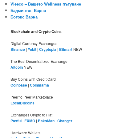
Vieeco – Вашето Wellness пътуване
Бадминтон Варна
Ботокс Варна
Blockchain and Crypto Coins
Digital Currency Exchanges
Binance
|
Yobit
|
Cryptopia
|
Bitmart
NEW
The Best Decentralized Exchange
Altcoin
NEW
Buy Coins with Credit Card
Coinbase
|
Coinmama
Peer to Peer Marketplace
LocalBitcoins
Exchanges Crypto to Fiat
Paxful
|
EXMO
|
BaksMan
|
Changer
Hardware Wallets