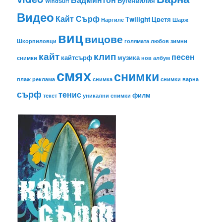
Бугенвилия
WindSurf
Видео
Кайт Сърф
Тwilight
Цветя
Наргиле
Шарж
виц
вицове
Шкорпиловци
голямата любов
зимни
кайт
клип
песен
кайтсърф
музика
снимки
нов албум
смях
снимки
плаж
реклама
снимка
снимки варна
сърф
тенис
филм
текст
уникални снимки