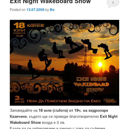
Exit Night Wakeboard Show
1
Posted on
13.07.2009
by
Bo
Заповядайте на
18 юли (събота) от 19ч. на хидропарк
Казичене
, където ще се проведе благотворително
Exit Night
Wakeboard Show
входа е 3 лв.
Елате да се забавляваме и заедно с това да съберем