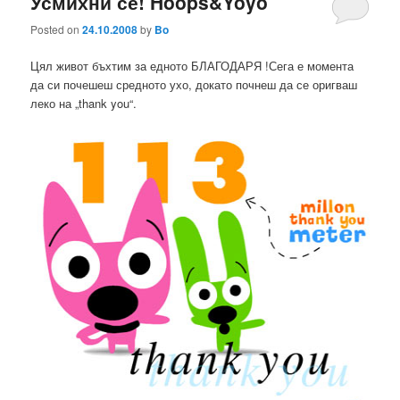
Усмихни се! Hoops&Yoyo
Posted on
24.10.2008
by
Bo
Цял живот бъхтим за едното БЛАГОДАРЯ !Сега е момента
да си почешеш средното ухо, докато почнеш да се оригваш
леко на „thank you“.