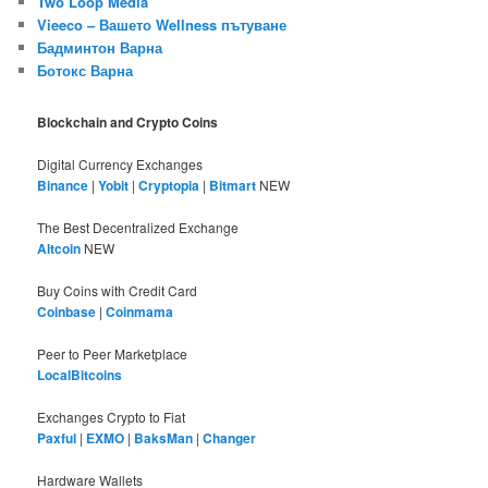
Two Loop Media
Vieeco – Вашето Wellness пътуване
Бадминтон Варна
Ботокс Варна
Blockchain and Crypto Coins
Digital Currency Exchanges
Binance
|
Yobit
|
Cryptopia
|
Bitmart
NEW
The Best Decentralized Exchange
Altcoin
NEW
Buy Coins with Credit Card
Coinbase
|
Coinmama
Peer to Peer Marketplace
LocalBitcoins
Exchanges Crypto to Fiat
Paxful
|
EXMO
|
BaksMan
|
Changer
Hardware Wallets