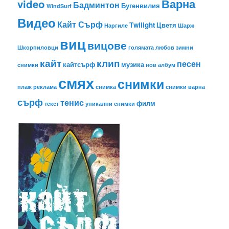
Варна
video
Бадминтон
Бугенвилия
WindSurf
Видео
Кайт Сърф
Тwilight
Цветя
Наргиле
Шарж
виц
вицове
Шкорпиловци
голямата любов
зимни
кайт
клип
песен
кайтсърф
музика
снимки
нов албум
смях
снимки
плаж
реклама
снимка
снимки варна
сърф
тенис
филм
текст
уникални снимки