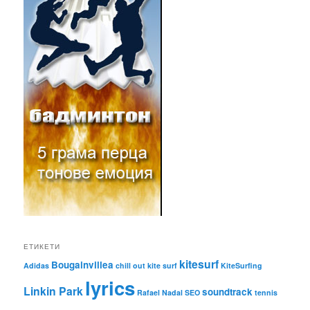
ЕТИКЕТИ
kitesurf
Bougainvillea
Adidas
chill out
kite surf
KiteSurfing
lyrics
Linkin Park
soundtrack
Rafael Nadal
SEO
tennis