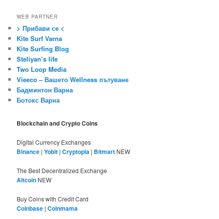
WEB PARTNER
> Прибави се <
Kite Surf Varna
Kite Surfing Blog
Steliyan’s life
Two Loop Media
Vieeco – Вашето Wellness пътуване
Бадминтон Варна
Ботокс Варна
Blockchain and Crypto Coins
Digital Currency Exchanges
Binance
|
Yobit
|
Cryptopia
|
Bitmart
NEW
The Best Decentralized Exchange
Altcoin
NEW
Buy Coins with Credit Card
Coinbase
|
Coinmama