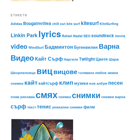
ЕТИКЕТИ
kitesurf
Bougainvillea
Adidas
chill out
kite surf
KiteSurfing
lyrics
Linkin Park
soundtrack
Rafael Nadal
SEO
tennis
Варна
video
Бадминтон
Бугенвилия
WindSurf
Видео
Кайт Сърф
Тwilight
Цветя
Наргиле
Шарж
виц
вицове
Шкорпиловци
голямата любов
зимни
кайт
клип
песен
кайтсърф
музика
снимки
нов албум
смях
снимки
плаж
реклама
снимка
снимки варна
сърф
тенис
филм
текст
уникални снимки