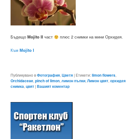
Бъдещо
Мojito II
част
плюс 2 снимки на мини Орхидея.
Към
Мojito I
Публикувано в
Фотография
,
Цветя
|
Етикети:
limon flowers
,
Orchidaceae
,
pinch of limon
,
лимон пъпки
,
Лимон цвят
,
орхидея
снимка
,
цвят
|
Вашият коментар