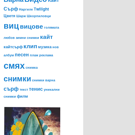
Сърф
Тwilight
Наргиле
Цветя
Шарж
Шкорпиловци
виц
вицове
голямата
кайт
любов
зимни снимки
клип
кайтсърф
музика
нов
песен
албум
плаж
реклама
смях
снимка
снимки
снимки варна
сърф
тенис
текст
уникални
филм
снимки