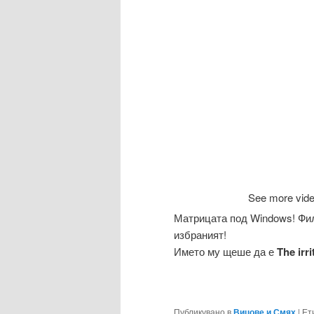
See more vid
Матрицата под Windows! Фи
избраният!
Името му щеше да е
The irri
Публикувано в
Вицове и Смях
|
Ет