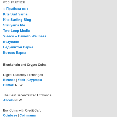
WEB PARTNER
> Прибави се <
Kite Surf Varna
Kite Surfing Blog
Steliyan’s life
Two Loop Media
Vieeco – Вашето Wellness
пътуване
Бадминтон Варна
Ботокс Варна
Blockchain and Crypto Coins
Digital Currency Exchanges
Binance
|
Yobit
|
Cryptopia
|
Bitmart
NEW
The Best Decentralized Exchange
Altcoin
NEW
Buy Coins with Credit Card
Coinbase
|
Coinmama