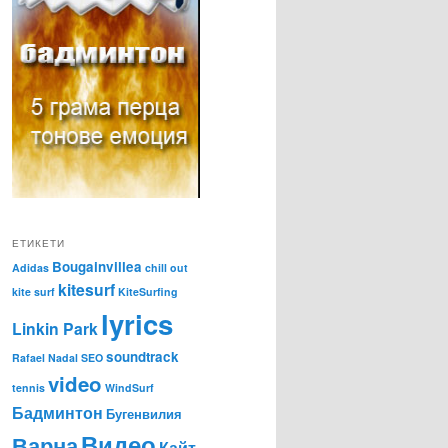
ЕТИКЕТИ
Bougainvillea
Adidas
chill out
kitesurf
kite surf
KiteSurfing
lyrics
Linkin Park
soundtrack
Rafael Nadal
SEO
video
tennis
WindSurf
Бадминтон
Бугенвилия
Видео
Варна
Кайт