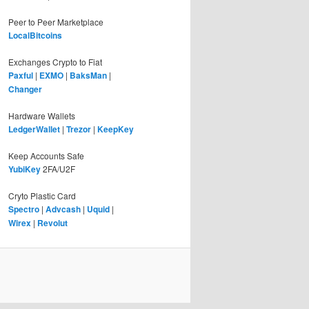
Peer to Peer Marketplace
LocalBitcoins
Exchanges Crypto to Fiat
Paxful
|
EXMO
|
BaksMan
|
Changer
Hardware Wallets
LedgerWallet
|
Trezor
|
KeepKey
Keep Accounts Safe
YubiKey
2FA/U2F
Cryto Plastic Card
Spectro
|
Advcash
|
Uquid
|
Wirex
|
Revolut