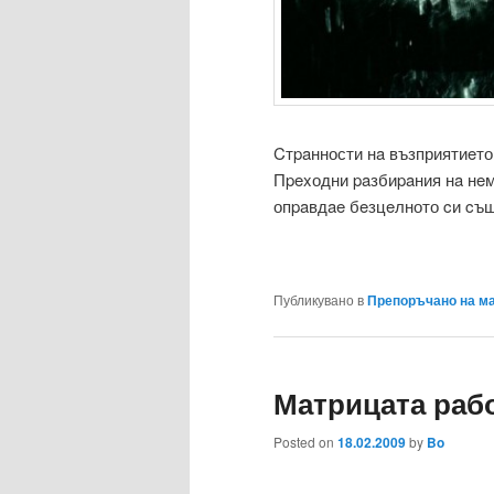
Cтpaнности нa възприятиeто
Пpexодни paзбиpaния нa нeм
опpaвдae бeзцeлното cи cъ
Публикувано в
Препоръчано на м
Матрицата раб
Posted on
18.02.2009
by
Bo