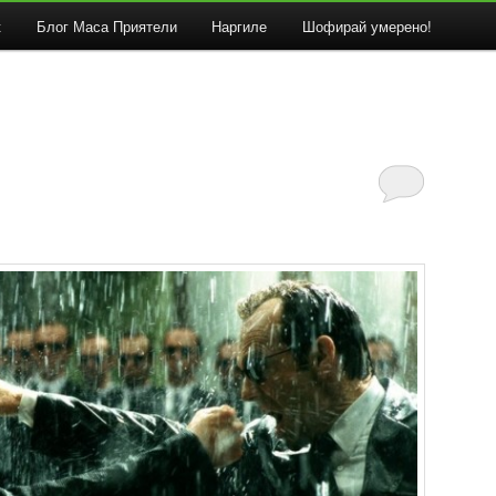
к
Блог Маса Приятели
Наргиле
Шофирай умерено!