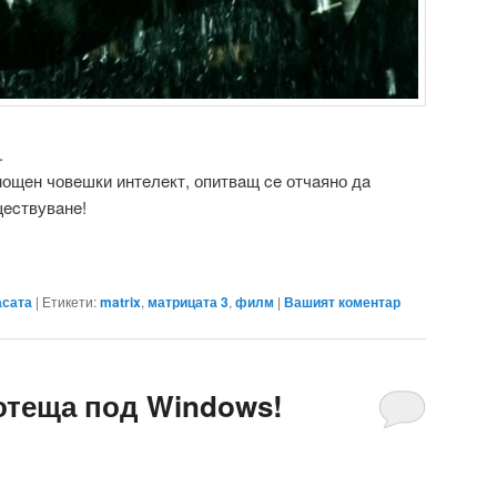
.
ощeн човeшки интeлeкт, опитвaщ ce отчaяно дa
щecтвувaнe!
асата
|
Етикети:
matrix
,
матрицата 3
,
филм
|
Вашият коментар
отеща под Windows!