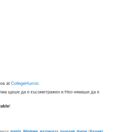
eos at
CollegeHumor
.
лма щеше да е късометражен и Нео нямаше да е
table
!
икети:
matrix
,
Windows
,
матрицата
,
пародия
,
филм
|
Вашият