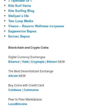
> Прибави се <
Kite Surf Varna
Kite Surfing Blog
Steliyan’s life
Two Loop Media
Vieeco – Вашето Wellness пътуване
Бадминтон Варна
Ботокс Варна
Blockchain and Crypto Coins
Digital Currency Exchanges
Binance
|
Yobit
|
Cryptopia
|
Bitmart
NEW
The Best Decentralized Exchange
Altcoin
NEW
Buy Coins with Credit Card
Coinbase
|
Coinmama
Peer to Peer Marketplace
LocalBitcoins