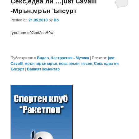
Секс,едва ли …just Cavalli
-Мрън,мрън Ъпсурт
Posted on
21.05.2010
by
Bo
[youtube s0Gpd2ooB9w]
Публикувано в
Видео
,
Настроения - Музика
|
Етикети:
just
Cavalli
,
мрън
,
мрън мрън
,
нова песен
,
песен
,
Секс едва ли
,
Ъпсурт
|
Вашият коментар