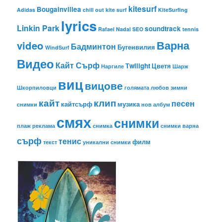
kitesurf
Bougainvillea
Adidas
chill out
kite surf
KiteSurfing
lyrics
Linkin Park
soundtrack
Rafael Nadal
SEO
tennis
Варна
video
Бадминтон
Бугенвилия
WindSurf
Видео
Кайт Сърф
Тwilight
Цветя
Наргиле
Шарж
виц
вицове
Шкорпиловци
голямата любов
зимни
кайт
клип
песен
кайтсърф
музика
снимки
нов албум
смях
снимки
плаж
реклама
снимка
снимки варна
сърф
тенис
филм
текст
уникални снимки