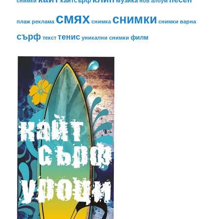
снимки
нов албум
смях
снимки
плаж
реклама
снимка
снимки варна
сърф
тенис
филм
текст
уникални снимки