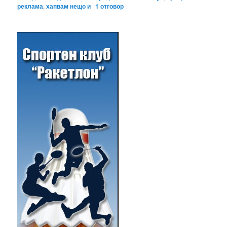
реклама
,
хапвам нещо и
|
1
отговор