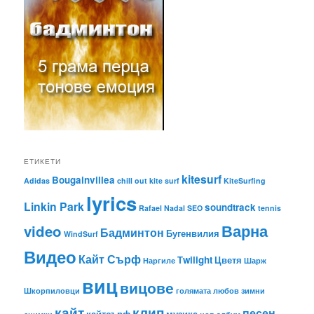
ЕТИКЕТИ
kitesurf
Bougainvillea
Adidas
chill out
kite surf
KiteSurfing
lyrics
Linkin Park
soundtrack
Rafael Nadal
SEO
tennis
Варна
video
Бадминтон
Бугенвилия
WindSurf
Видео
Кайт Сърф
Тwilight
Цветя
Наргиле
Шарж
виц
вицове
Шкорпиловци
голямата любов
зимни
кайт
клип
песен
кайтсърф
музика