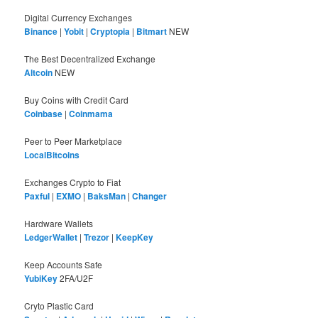
Digital Currency Exchanges
Binance
|
Yobit
|
Cryptopia
|
Bitmart
NEW
The Best Decentralized Exchange
Altcoin
NEW
Buy Coins with Credit Card
Coinbase
|
Coinmama
Peer to Peer Marketplace
LocalBitcoins
Exchanges Crypto to Fiat
Paxful
|
EXMO
|
BaksMan
|
Changer
Hardware Wallets
LedgerWallet
|
Trezor
|
KeepKey
Keep Accounts Safe
YubiKey
2FA/U2F
Cryto Plastic Card