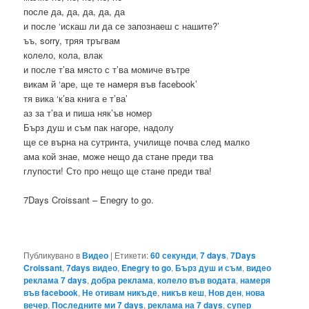
после да, да, да, да, да
и после ‘искаш ли да се запознаеш с нашите?’
ъъ, sorry, тряя тръгвам
колело, кола, влак
и после т’ва място с т’ва момиче вътре
викам й ‘аре, ще те намеря във facebook’
тя вика ‘к’ва книга е т’ва’
аз за т’ва и пиша няк’ъв номер
Бърз душ и съм пак нагоре, надолу
ще се върна на сутринта, училище почва след малко
ама кой знае, може нещо да стане преди тва
глупости! Сто про нещо ще стане преди тва!
7Days Croissant – Enegry to go.
Публикувано в
Видео
|
Етикети:
60 секунди
,
7 days
,
7Days
Croissant
,
7days видео
,
Enegry to go
,
Бърз душ и съм
,
видео
реклама 7 days
,
добра реклама
,
колело във водата
,
намеря
във facebook
,
Не отивам никъде
,
никъв кеш
,
Нов ден
,
нова
вечер
,
Последните ми 7 days
,
реклама на 7 days
,
супер