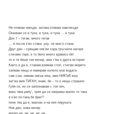
Не отивам никъде, затова отивам навсякъде
Оказвам се и тука, и тука, и тука … и тука
Ден 1 – тегав, много тегав
… и после к’во става, уоу, че мно’о стана
Друг ден – срещам няк’ви хора,тръгнали нагоре
стигаме горе, е то било много крависо бе!
то и тя беше тая вечер, ама т’ва е друга история
Както и да е, ставам,взимам стоп, стигам морето
хапвам нещо и намирам колело във водата
сам съм, нямам никъв кеш, ама НИКЪВ кеш
зат’ва мия ТИГАН, знам, бе – то е нещо страшно
Губя се, но се запознавам с тоя пич,
вика ‘има party’, тряя да се напраиш малко то така
е к’во по-така,бе брат?
поне тва да е, махнах и на нея перуката
Нов ден, нова вечер
малко не, не, не, не, не