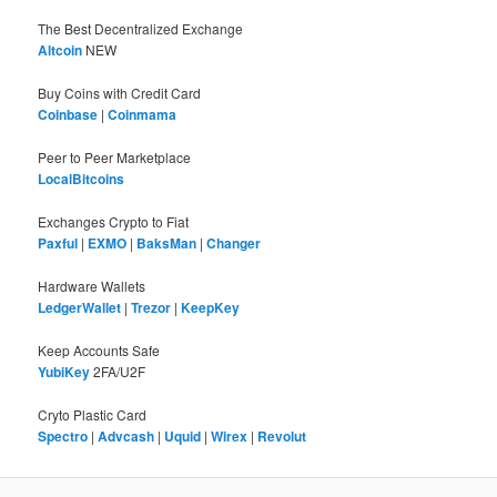
The Best Decentralized Exchange
Altcoin
NEW
Buy Coins with Credit Card
Coinbase
|
Coinmama
Peer to Peer Marketplace
LocalBitcoins
Exchanges Crypto to Fiat
Paxful
|
EXMO
|
BaksMan
|
Changer
Hardware Wallets
LedgerWallet
|
Trezor
|
KeepKey
Keep Accounts Safe
YubiKey
2FA/U2F
Cryto Plastic Card
Spectro
|
Advcash
|
Uquid
|
Wirex
|
Revolut