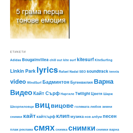
ЕТИКЕТИ
kitesurf
Bougainvillea
Adidas
chill out
kite surf
KiteSurfing
lyrics
Linkin Park
soundtrack
Rafael Nadal
SEO
tennis
Варна
video
Бадминтон
Бугенвилия
WindSurf
Видео
Кайт Сърф
Тwilight
Цветя
Наргиле
Шарж
виц
вицове
Шкорпиловци
голямата любов
зимни
кайт
клип
песен
кайтсърф
музика
снимки
нов албум
смях
снимки
плаж
реклама
снимка
снимки варна