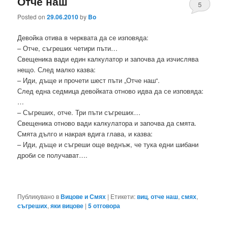
Отче наш
5
Posted on
29.06.2010
by
Bo
Девойка отива в черквата да се изповяда:
– Отче, съгреших четири пъти…
Свещеника вади един калкулатор и започва да изчислява
нещо. След малко казва:
– Иди, дъще и прочети шест пъти „Отче наш“.
След една седмица девойката отново идва да се изповяда:
…
– Съгреших, отче. Три пъти съгреших…
Свещеника отново вади калкулатора и започва да смята.
Смята дълго и накрая вдига глава, и казва:
– Иди, дъще и съгреши още веднъж, че тука едни шибани
дроби се получават….
Публикувано в
Вицове и Смях
|
Етикети:
виц
,
отче наш
,
смях
,
съгреших
,
яки вицове
|
5
отговора