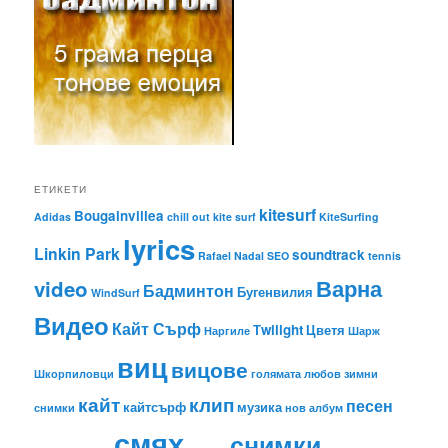
ЕТИКЕТИ
kitesurf
Bougainvillea
Adidas
chill out
kite surf
KiteSurfing
lyrics
Linkin Park
soundtrack
Rafael Nadal
SEO
tennis
Варна
video
Бадминтон
Бугенвилия
WindSurf
Видео
Кайт Сърф
Тwilight
Цветя
Наргиле
Шарж
виц
вицове
Шкорпиловци
голямата любов
зимни
кайт
клип
песен
кайтсърф
музика
снимки
нов албум
смях
снимки