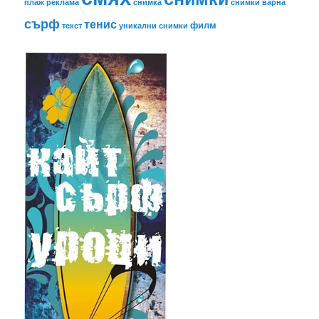
плаж
реклама
снимка
снимки варна
сърф
тенис
филм
текст
уникални снимки