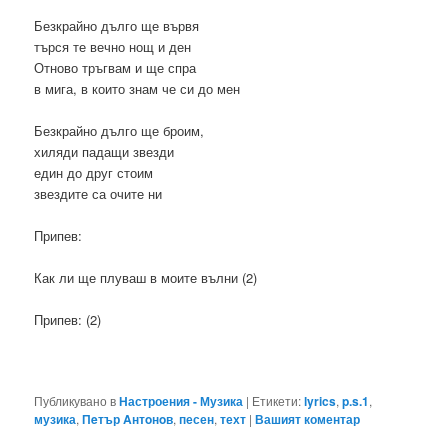
Безкрайно дълго ще вървя
търся те вечно нощ и ден
Отново тръгвам и ще спра
в мига, в които знам че си до мен
Безкрайно дълго ще броим,
хиляди падащи звезди
един до друг стоим
звездите са очите ни
Припев:
Как ли ще плуваш в моите вълни (2)
Припев: (2)
Публикувано в
Настроения - Музика
|
Етикети:
lyrics
,
p.s.1
,
музика
,
Пeтър Aнтoнoв
,
песен
,
техт
|
Вашият коментар