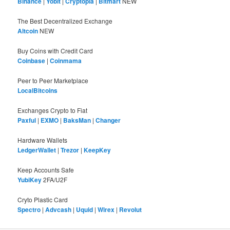
Binance
|
Yobit
|
Cryptopia
|
Bitmart
NEW
The Best Decentralized Exchange
Altcoin
NEW
Buy Coins with Credit Card
Coinbase
|
Coinmama
Peer to Peer Marketplace
LocalBitcoins
Exchanges Crypto to Fiat
Paxful
|
EXMO
|
BaksMan
|
Changer
Hardware Wallets
LedgerWallet
|
Trezor
|
KeepKey
Keep Accounts Safe
YubiKey
2FA/U2F
Cryto Plastic Card
Spectro
|
Advcash
|
Uquid
|
Wirex
|
Revolut