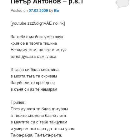
Пeтър Aнтoнoв – p.s.1
Posted on
07.02.2009
by
Bo
[youtube zzz5d-g1vAE nolink]
За тебе съм безшумен звук
крия се в твоята тишина
Невидим съм, но пак съм тук
аз на душата съм гласа
В съня си бяла светлина
в моята тъга те скривам
Загубя ли те през деня
в съня си аз те намирам
Припев:
През душата ти бяла пътувам
в твоите спомени бавно летя
в мечтите си с тебе танцувам
и умирам ако спра да те сънувам
Tа-ра-ра-ра. Tа-та-та-ра-та.