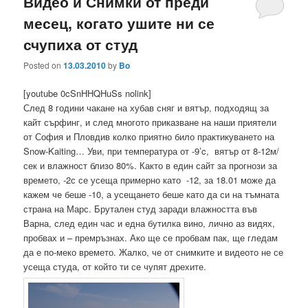
Видео и Снимки от преди
месец, когато ушите ни се
счупиха от студ
Posted on
13.03.2010
by
Bo
[youtube 0cSnHHQHuSs nolink]
След 8 години чакане на хубав сняг и вятър, подходящ за
кайт сърфинг, и след многото приказване на наши приятели
от София и Пловдив колко приятно било практикуването на
Snow-Kaiting… Уви, при температура от -9’c, вятър от 8-12м/
сек и влажност близо 80%. Както в един сайт за прогнози за
времето, -2с се усеща примерно като -12, за 18.01 може да
кажем че беше -10, а усещането беше като да си на тъмната
страна на Марс. Брутален студ заради влажността във
Варна, след един час и една бутилка вино, лично аз видях,
пробвах и – премръзнах. Ако ще се пробвам пак, ще гледам
да е по-меко времето. Жалко, че от снимките и видеото не се
усеща студа, от който ти се чупят дрехите.