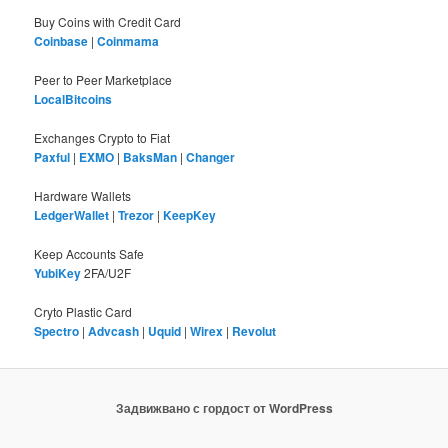
Buy Coins with Credit Card
Coinbase
|
Coinmama
Peer to Peer Marketplace
LocalBitcoins
Exchanges Crypto to Fiat
Paxful
|
EXMO
|
BaksMan
|
Changer
Hardware Wallets
LedgerWallet
|
Trezor
|
KeepKey
Keep Accounts Safe
YubiKey
2FA/U2F
Cryto Plastic Card
Spectro
|
Advcash
|
Uquid
|
Wirex
|
Revolut
Задвижвано с гордост от WordPress