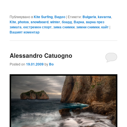
Публикувано в
Kite Surfing
,
Видео
|
Етикети:
Bulgaria
,
kavarna
,
Kite
,
photos
,
snowboard
,
winter
,
боард
,
Варна
,
варна през
зимата
,
екстремен спорт
,
зима снимки
,
зимни снимки
,
кайт
|
Вашият коментар
Alessandro Catuogno
Posted on
19.01.2009
by
Bo