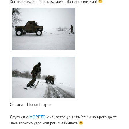
Когато няма вятър и така може, бензин нали има!
Снимки – Петър Петров
Друго си е
МОРЕТО
25’с, ветрец 10-12м/сек и на брега да те
чака японско утро или ром с лаймчета