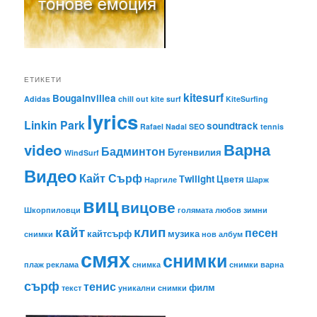
ЕТИКЕТИ
kitesurf
Bougainvillea
Adidas
chill out
kite surf
KiteSurfing
lyrics
Linkin Park
soundtrack
Rafael Nadal
SEO
tennis
Варна
video
Бадминтон
Бугенвилия
WindSurf
Видео
Кайт Сърф
Тwilight
Цветя
Наргиле
Шарж
виц
вицове
Шкорпиловци
голямата любов
зимни
кайт
клип
песен
кайтсърф
музика
снимки
нов албум
смях
снимки
плаж
реклама
снимка
снимки варна
сърф
тенис
филм
текст
уникални снимки