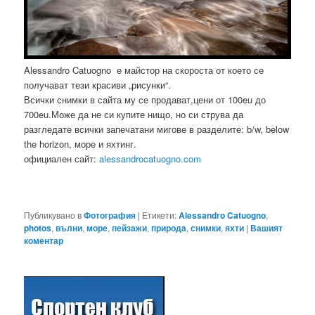
Alessandro Catuogno е майстор на скороста от което се
получават тези красиви „рисунки“.
Всички снимки в сайта му се продават,цени от 100eu до
700eu.Може да не си купите нищо, но си струва да
разгледате всички запечатани мигове в разделите: b/w, below
the horizon, море и яхтинг.
официален сайт:
alessandrocatuogno.com
Публикувано в
Фотография
|
Етикети:
Alessandro Catuogno
,
photos
,
вълни
,
море
,
пейзажи
,
природа
,
снимки
,
яхти
|
Вашият
коментар