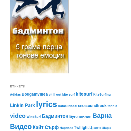
ЕТИКЕТИ
kitesurf
Bougainvillea
Adidas
chill out
kite surf
KiteSurfing
lyrics
Linkin Park
soundtrack
Rafael Nadal
SEO
tennis
Варна
video
Бадминтон
Бугенвилия
WindSurf
Видео
Кайт Сърф
Тwilight
Цветя
Наргиле
Шарж