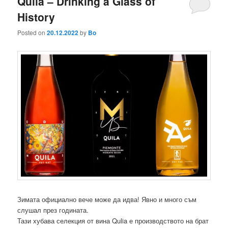
Qulia – Drinking a Glass of
History
Posted on
20.12.2022
by
Bo
Зимата официално вече може да идва! Явно и много съм
слушал през годината.
Тази хубава селекция от вина Qulia е производството на брат