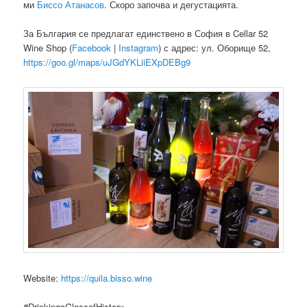
ми
Биссо Атанасов
. Скоро започва и дегустацията.
За България се предлагат единствено в София в Cellar 52
Wine Shop (
Facebook
|
Instagram
) с адрес: ул. Оборище 52,
https://goo.gl/maps/uJGdYKLiiEXpDEBg9
Website:
https://quila.bisso.wine
#DrinkingaGlassofHistory