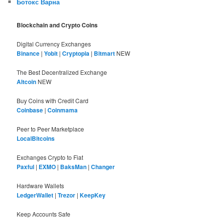
Ботокс Варна
Blockchain and Crypto Coins
Digital Currency Exchanges
Binance
|
Yobit
|
Cryptopia
|
Bitmart
NEW
The Best Decentralized Exchange
Altcoin
NEW
Buy Coins with Credit Card
Coinbase
|
Coinmama
Peer to Peer Marketplace
LocalBitcoins
Exchanges Crypto to Fiat
Paxful
|
EXMO
|
BaksMan
|
Changer
Hardware Wallets
LedgerWallet
|
Trezor
|
KeepKey
Keep Accounts Safe