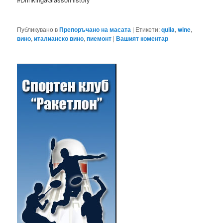
Публикувано в
Препоръчано на масата
|
Етикети:
qulia
,
wine
,
вино
,
италианско вино
,
пиемонт
|
Вашият коментар