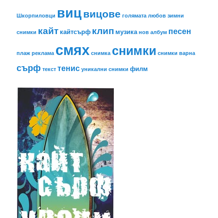
виц
вицове
Шкорпиловци
голямата любов
зимни
кайт
клип
песен
кайтсърф
музика
снимки
нов албум
смях
снимки
плаж
реклама
снимка
снимки варна
сърф
тенис
филм
текст
уникални снимки