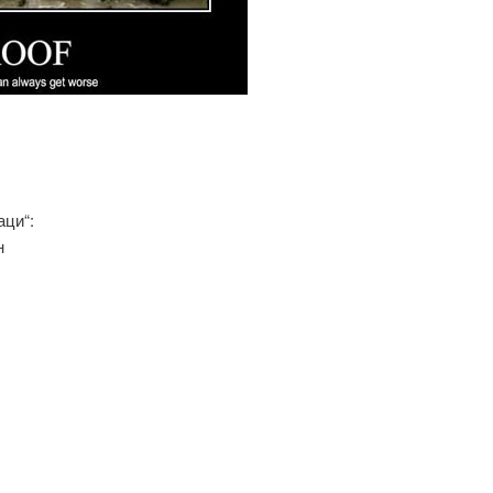
аци“:
н