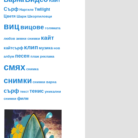
Сърф
Тwilight
Наргиле
Цветя
Шарж
Шкорпиловци
виц
вицове
голямата
кайт
любов
зимни снимки
клип
кайтсърф
музика
нов
песен
албум
плаж
реклама
смях
снимка
снимки
снимки варна
сърф
тенис
текст
уникални
филм
снимки