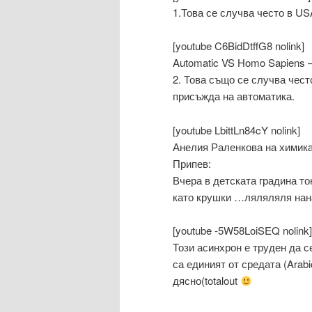
1.Това се случва често в US
[youtube C6BidDtffG8 nolink]
Automatic VS Homo Sapiens –
2. Това също се случва чест
присъжда на автоматика.
[youtube LbittLn84cY nolink]
Анелия Раленкова на химика
Припев:
Вчера в детската градина т
като крушки …ляляляля нан
[youtube -5W58LoiSEQ nolink]
Този асинхрон е труден да с
са единият от средата (Arabic
дясно(totalout