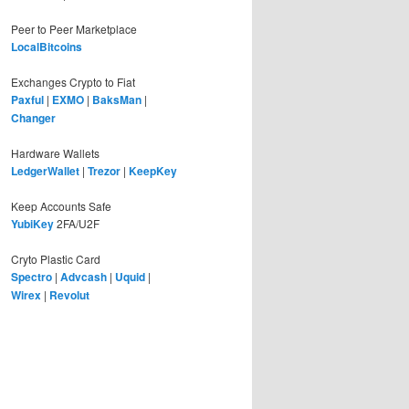
Peer to Peer Marketplace
LocalBitcoins
Exchanges Crypto to Fiat
Paxful
|
EXMO
|
BaksMan
|
Changer
Hardware Wallets
LedgerWallet
|
Trezor
|
KeepKey
Keep Accounts Safe
YubiKey
2FA/U2F
Cryto Plastic Card
Spectro
|
Advcash
|
Uquid
|
Wirex
|
Revolut