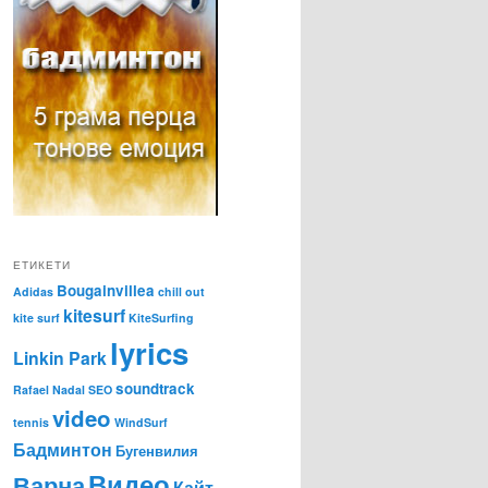
ЕТИКЕТИ
Bougainvillea
Adidas
chill out
kitesurf
kite surf
KiteSurfing
lyrics
Linkin Park
soundtrack
Rafael Nadal
SEO
video
tennis
WindSurf
Бадминтон
Бугенвилия
Видео
Варна
Кайт