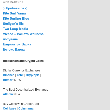
WEB PARTNER
> Прибави се <
Kite Surf Varna
Kite Surfing Blog
Steliyan’s life
Two Loop Media
Vieeco – Вашето Wellness
пътуване
Бадминтон Варна
Ботокс Варна
Blockchain and Crypto Coins
Digital Currency Exchanges
Binance
|
Yobit
|
Cryptopia
|
Bitmart
NEW
The Best Decentralized Exchange
Altcoin
NEW
Buy Coins with Credit Card
Coinbase
|
Coinmama