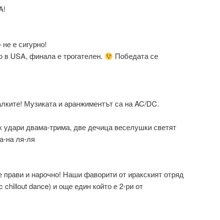
A!
 не е сигурно!
о в USA, финала е трогателен.
Победата се
лките! Музиката и аранжиментът са на AC/DC.
ок удари двама-трима, две дечица веселушки светят
а-на ля-ля
е прави и нарочно! Наши фаворити от иракският отряд
 chillout dance) и още един който е 2-ри от