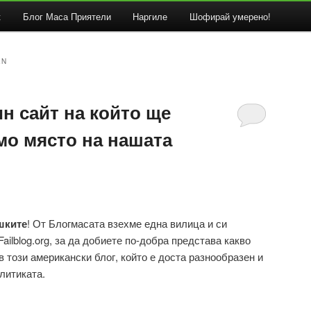
к
Блог Маса Приятели
Наргиле
Шофирай умерено!
EN
ин сайт на който ще
мо място на нашата
шките
! От Блогмасата взехме една вилица и си
ailblog.org, за да добиете по-добра представа какво
 този американски блог, който е доста разнообразен и
олитиката.