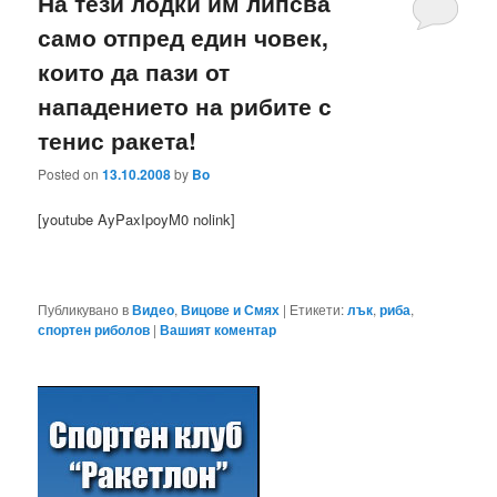
На тези лодки им липсва
само отпред един човек,
които да пази от
нападението на рибите с
тенис ракета!
Posted on
13.10.2008
by
Bo
[youtube AyPaxIpoyM0 nolink]
Публикувано в
Видео
,
Вицове и Смях
|
Етикети:
лък
,
риба
,
спортен риболов
|
Вашият коментар