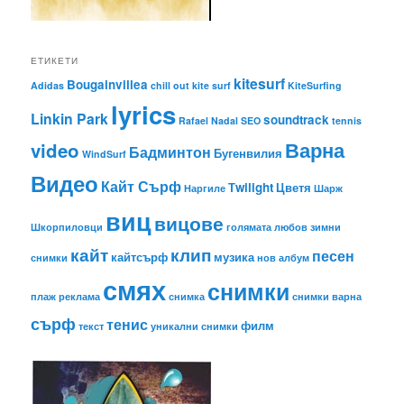
ЕТИКЕТИ
kitesurf
Bougainvillea
Adidas
chill out
kite surf
KiteSurfing
lyrics
Linkin Park
soundtrack
Rafael Nadal
SEO
tennis
Варна
video
Бадминтон
Бугенвилия
WindSurf
Видео
Кайт Сърф
Тwilight
Цветя
Наргиле
Шарж
виц
вицове
Шкорпиловци
голямата любов
зимни
кайт
клип
песен
кайтсърф
музика
снимки
нов албум
смях
снимки
плаж
реклама
снимка
снимки варна
сърф
тенис
филм
текст
уникални снимки