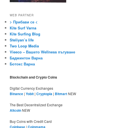
WEB PARTNER
> Прибави се <
Kite Surf Varna
Kite Surfing Blog
Steliyan’s life
Two Loop Media
Vieeco – Вашето Wellness пътуване
Бадминтон Варна
Ботокс Варна
Blockchain and Crypto Coins
Digital Currency Exchanges
Binance
|
Yobit
|
Cryptopia
|
Bitmart
NEW
The Best Decentralized Exchange
Altcoin
NEW
Buy Coins with Credit Card
Coinbase
|
Coinmama