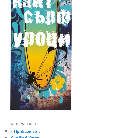
WEB PARTNER
> Прибави се <
Kite Surf Varna