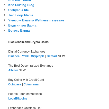
Kite Surfing Blog
Steliyan’s life
Two Loop Media
Vieeco – Вашето Wellness пътуване
Бадминтон Варна
Ботокс Варна
Blockchain and Crypto Coins
Digital Currency Exchanges
Binance
|
Yobit
|
Cryptopia
|
Bitmart
NEW
The Best Decentralized Exchange
Altcoin
NEW
Buy Coins with Credit Card
Coinbase
|
Coinmama
Peer to Peer Marketplace
LocalBitcoins
Exchanges Crypto to Fiat