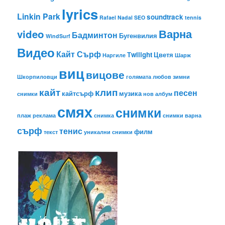
lyrics
Linkin Park
soundtrack
Rafael Nadal
SEO
tennis
Варна
video
Бадминтон
Бугенвилия
WindSurf
Видео
Кайт Сърф
Тwilight
Цветя
Наргиле
Шарж
виц
вицове
Шкорпиловци
голямата любов
зимни
кайт
клип
песен
кайтсърф
музика
снимки
нов албум
смях
снимки
плаж
реклама
снимка
снимки варна
сърф
тенис
филм
текст
уникални снимки