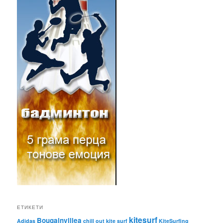
ЕТИКЕТИ
kitesurf
Bougainvillea
Adidas
chill out
kite surf
KiteSurfing