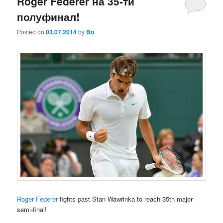
Roger Federer на 35-ти
полуфинал!
Posted on
03.07.2014
by
Bo
Roger Federer
fights past Stan Wawrinka to reach 35th major
semi-final!