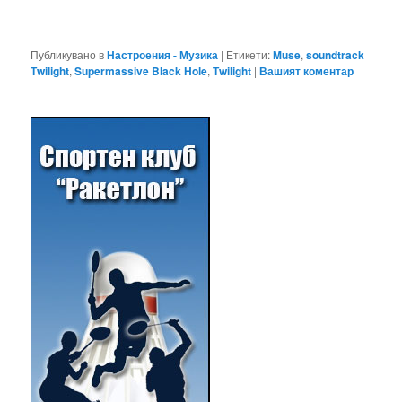
Публикувано в
Настроения - Музика
|
Етикети:
Muse
,
soundtrack
Тwilight
,
Supermassive Black Hole
,
Тwilight
|
Вашият коментар