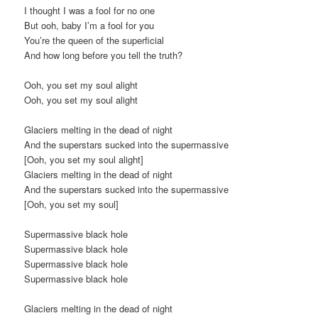
I thought I was a fool for no one
But ooh, baby I’m a fool for you
You’re the queen of the superficial
And how long before you tell the truth?
Ooh, you set my soul alight
Ooh, you set my soul alight
Glaciers melting in the dead of night
And the superstars sucked into the supermassive
[Ooh, you set my soul alight]
Glaciers melting in the dead of night
And the superstars sucked into the supermassive
[Ooh, you set my soul]
Supermassive black hole
Supermassive black hole
Supermassive black hole
Supermassive black hole
Glaciers melting in the dead of night