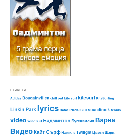
ЕТИКЕТИ
kitesurf
Bougainvillea
Adidas
chill out
kite surf
KiteSurfing
lyrics
Linkin Park
soundtrack
Rafael Nadal
SEO
tennis
Варна
video
Бадминтон
Бугенвилия
WindSurf
Видео
Кайт Сърф
Тwilight
Цветя
Наргиле
Шарж