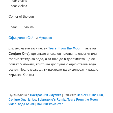
I hear violins
I hear violins
Center of the sun
I hear ……violins
Официален Сайт
и
Мyspace
p.s. ако чуете тази песен
Tears From the Moon
(пак е на
Conjure One
), ще имате внезапен прилив на енергия или
голяма жажда за вода, a от някъде в далечината ще се
появят 5 мъжаги, които ще доплуват с едно стекче вода
Банкя. После може да ги накарате да ви донесат и цаца с
биричка. Кво пък.
Публикувано в
Настроения - Музика
|
Етикети:
Center Of The Sun
,
Conjure One
,
lyrics
,
Solarstone's Remix
,
Tears From the Moon
,
video
,
вода банкя
|
Вашият коментар