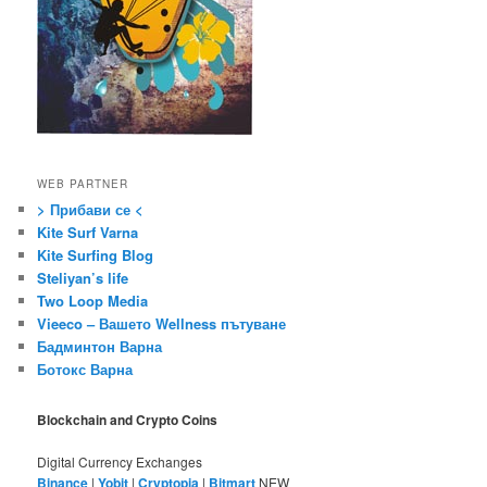
WEB PARTNER
> Прибави се <
Kite Surf Varna
Kite Surfing Blog
Steliyan’s life
Two Loop Media
Vieeco – Вашето Wellness пътуване
Бадминтон Варна
Ботокс Варна
Blockchain and Crypto Coins
Digital Currency Exchanges
Binance
|
Yobit
|
Cryptopia
|
Bitmart
NEW