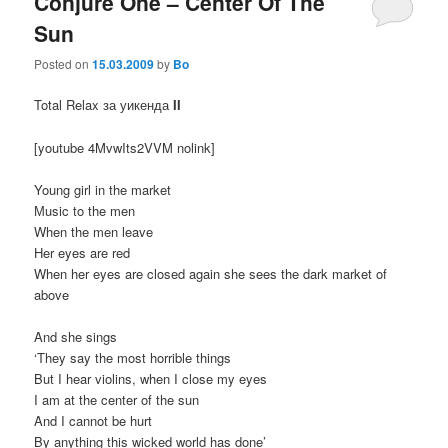
Conjure One – Center Of The
Sun
Posted on
15.03.2009
by
Bo
Total Relax за уикенда
II
[youtube 4MvwIts2VVM nolink]
Young girl in the market
Мusic to the men
When the men leave
Her eyes are red
When her eyes are closed again she sees the dark market of
above
And she sings
‘They say the most horrible things
But I hear violins, when I close my eyes
I am at the center of the sun
And I cannot be hurt
By anything this wicked world has done’