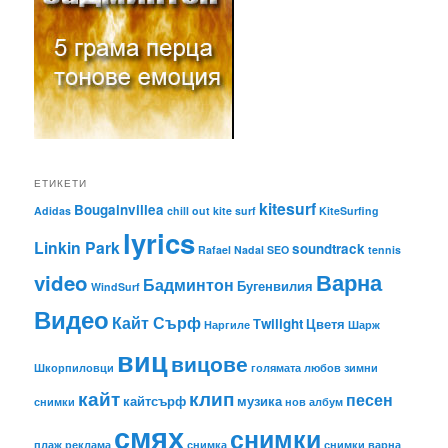
ЕТИКЕТИ
kitesurf
Bougainvillea
Adidas
chill out
kite surf
KiteSurfing
lyrics
Linkin Park
soundtrack
Rafael Nadal
SEO
tennis
Варна
video
Бадминтон
Бугенвилия
WindSurf
Видео
Кайт Сърф
Тwilight
Цветя
Наргиле
Шарж
виц
вицове
Шкорпиловци
голямата любов
зимни
кайт
клип
песен
кайтсърф
музика
снимки
нов албум
смях
снимки
плаж
реклама
снимка
снимки варна