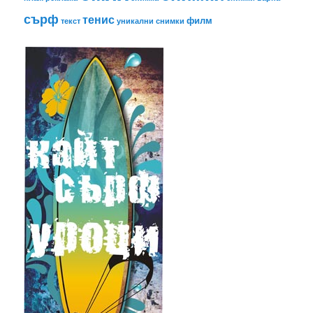
сърф
тенис
филм
текст
уникални снимки