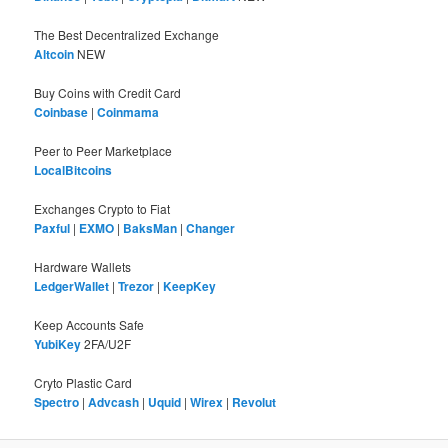
The Best Decentralized Exchange
Altcoin
NEW
Buy Coins with Credit Card
Coinbase
|
Coinmama
Peer to Peer Marketplace
LocalBitcoins
Exchanges Crypto to Fiat
Paxful
|
EXMO
|
BaksMan
|
Changer
Hardware Wallets
LedgerWallet
|
Trezor
|
KeepKey
Keep Accounts Safe
YubiKey
2FA/U2F
Cryto Plastic Card
Spectro
|
Advcash
|
Uquid
|
Wirex
|
Revolut