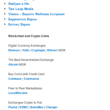
Steliyan’s life
Two Loop Media
Vieeco – Вашето Wellness пътуване
Бадминтон Варна
Ботокс Варна
Blockchain and Crypto Coins
Digital Currency Exchanges
Binance
|
Yobit
|
Cryptopia
|
Bitmart
NEW
The Best Decentralized Exchange
Altcoin
NEW
Buy Coins with Credit Card
Coinbase
|
Coinmama
Peer to Peer Marketplace
LocalBitcoins
Exchanges Crypto to Fiat
Paxful
|
EXMO
|
BaksMan
|
Changer