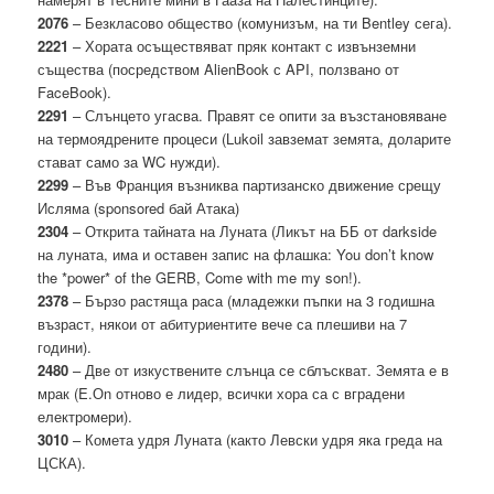
2076
– Безкласово общество (комунизъм, на ти Bentley сега).
2221
– Хората осъществяват пряк контакт с извънземни
същества (посредством AlienBook с API, ползвано от
FaceBook).
2291
– Слънцето угасва. Правят се опити за възстановяване
на термоядрените процеси (Lukoil завземат земята, доларите
стават само за WC нужди).
2299
– Във Франция възниква партизанско движение срещу
Исляма (sponsored бай Атака)
2304
– Открита тайната на Луната (Ликът на ББ от darkside
на луната, има и оставен запис на флашка: You don’t know
the *power* of the GERB, Come with me my son!).
2378
– Бързо растяща раса (младежки пъпки на 3 годишна
възраст, някои от абитуриентите вече са плешиви на 7
години).
2480
– Две от изкуствените слънца се сблъскват. Земята е в
мрак (E.Оn отново е лидер, всички хора са с вградени
електромери).
3010
– Комета удря Луната (както Левски удря яка греда на
ЦСКА).