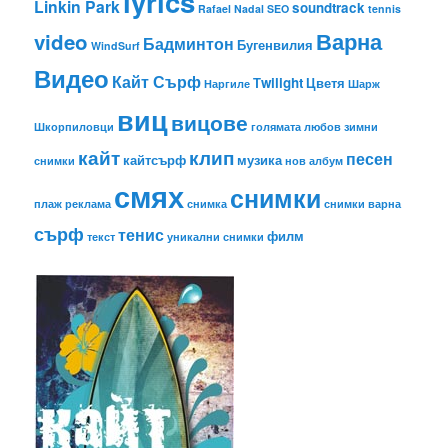
lyrics
Linkin Park
soundtrack
Rafael Nadal
SEO
tennis
Варна
video
Бадминтон
Бугенвилия
WindSurf
Видео
Кайт Сърф
Тwilight
Цветя
Наргиле
Шарж
виц
вицове
Шкорпиловци
голямата любов
зимни
кайт
клип
песен
кайтсърф
музика
снимки
нов албум
смях
снимки
плаж
реклама
снимка
снимки варна
сърф
тенис
филм
текст
уникални снимки