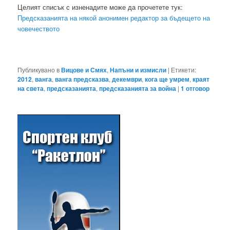
Целият списък с изненадите може да прочетете тук:
Предсказанията на някой анонимен редактор за бъдещето на
човечеството
Публикувано в
Вицове и Смях
,
Напъни и измисли
|
Етикети:
2012
,
ванга
,
ванга предсказва
,
декември
,
кога ще умрем
,
краят
на света
,
предсказанията
,
предсказанията за война
|
1
отговор