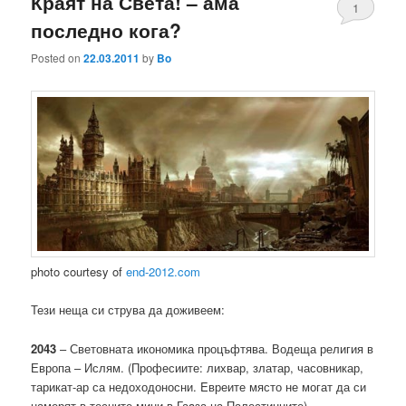
Краят на Света! – ама
1
последно кога?
Posted on
22.03.2011
by
Bo
photo courtesy of
end-2012.com
Тези неща си струва да доживеем:
2043
– Световната икономика процъфтява. Водеща религия в
Европа – Ислям. (Професиите: лихвар, златар, часовникар,
тарикат-ар са недоходоносни. Eвреите място не могат да си
намерят в тесните мини в Гаaза на Палестинците).