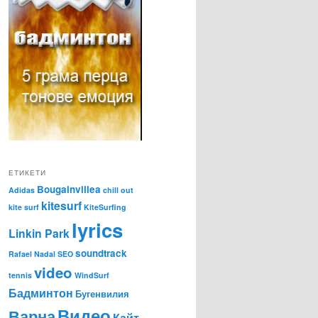
ЕТИКЕТИ
Bougainvillea
Adidas
chill out
kitesurf
kite surf
KiteSurfing
lyrics
Linkin Park
soundtrack
Rafael Nadal
SEO
video
tennis
WindSurf
Бадминтон
Бугенвилия
Видео
Варна
Кайт