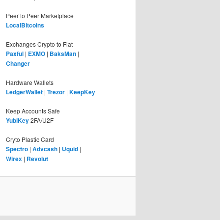
Peer to Peer Marketplace
LocalBitcoins
Exchanges Crypto to Fiat
Paxful
|
EXMO
|
BaksMan
|
Changer
Hardware Wallets
LedgerWallet
|
Trezor
|
KeepKey
Keep Accounts Safe
YubiKey
2FA/U2F
Cryto Plastic Card
Spectro
|
Advcash
|
Uquid
|
Wirex
|
Revolut