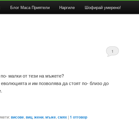
к
Блог Маса Приятели
Наргиле
Шофирай умерено!
1
по- малки от тези на мъжете?
а еволюцията и им позволява да стоят по- близо до
.
икети:
висове
,
виц
,
жени
,
мъже
,
смях
|
1
отговор