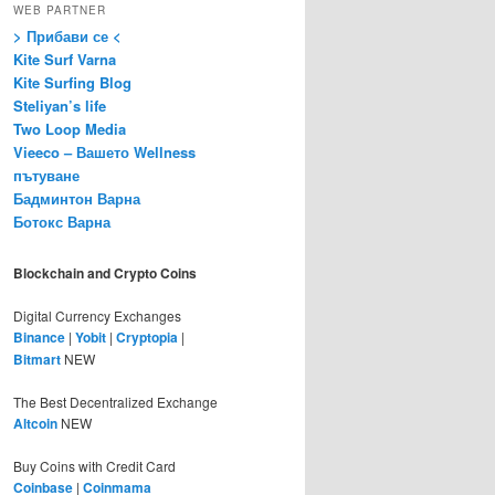
WEB PARTNER
> Прибави се <
Kite Surf Varna
Kite Surfing Blog
Steliyan’s life
Two Loop Media
Vieeco – Вашето Wellness
пътуване
Бадминтон Варна
Ботокс Варна
Blockchain and Crypto Coins
Digital Currency Exchanges
Binance
|
Yobit
|
Cryptopia
|
Bitmart
NEW
The Best Decentralized Exchange
Altcoin
NEW
Buy Coins with Credit Card
Coinbase
|
Coinmama