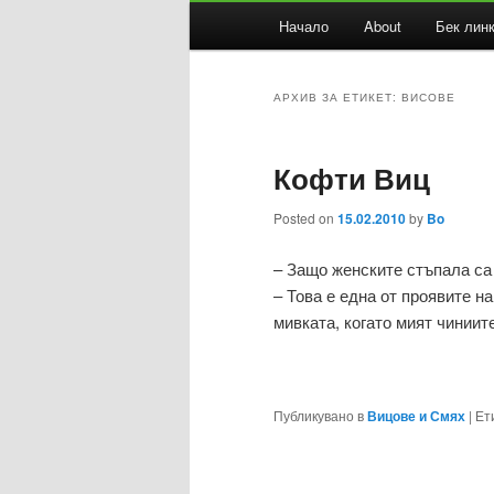
Основно
Начало
About
Бек лин
Към
Към
меню
основното
вторичното
АРХИВ ЗА ЕТИКЕТ:
ВИСОВЕ
съдържание
съдържание
Кофти Виц
Posted on
15.02.2010
by
Bo
– Защо женските стъпала са 
– Това е една от проявите н
мивката, когато мият чиниите
Публикувано в
Вицове и Смях
|
Ет