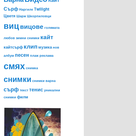
Сърф
Тwilight
Наргиле
Цветя
Шарж
Шкорпиловци
виц
вицове
голямата
кайт
любов
зимни снимки
клип
кайтсърф
музика
нов
песен
албум
плаж
реклама
смях
снимка
снимки
снимки варна
сърф
тенис
текст
уникални
филм
снимки