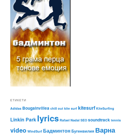
ЕТИКЕТИ
kitesurf
Bougainvillea
Adidas
chill out
kite surf
KiteSurfing
lyrics
Linkin Park
soundtrack
Rafael Nadal
SEO
tennis
Варна
video
Бадминтон
Бугенвилия
WindSurf