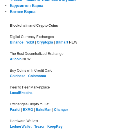
Бадминтон Варна
Ботокс Варна
Blockchain and Crypto Coins
Digital Currency Exchanges
Binance
|
Yobit
|
Cryptopia
|
Bitmart
NEW
The Best Decentralized Exchange
Altcoin
NEW
Buy Coins with Credit Card
Coinbase
|
Coinmama
Peer to Peer Marketplace
LocalBitcoins
Exchanges Crypto to Fiat
Paxful
|
EXMO
|
BaksMan
|
Changer
Hardware Wallets
LedgerWallet
|
Trezor
|
KeepKey