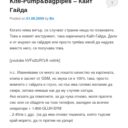
Kite-Pump&Bagpipes – Кайт
1
Гайда
Posted on
01.06.2009
by
Bo
Когато няма вятър, се случват странни неща по плажовете.
Това е новият инструмент, така наречената Кайт-Гайда. Дали
е от мързел на гайдаря или просто трябва някой да надува
вместо него, се получава това.
[youtube hVFo2tzR7zA nolink]
п.с. Извиняваме се много за лошото качество на картината,
клипа е заснет от GSM, но звука си е 100% така, просто
момчето с гайдата е глухо, но пък има голямо желание да
свири, затова нямаше как да му счупим хатъра.
Ако искате да помогнете, за да чува отново, моля пратете
смс или се обадете на този телефон, валиден за всички
оператори + 1-800-GLUH-SYM
, 2.40лв с ддс. (за да има отново тишината, която търсим
край морето, да го пратим на уроци)