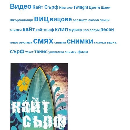
Видео
Кайт Сърф
Тwilight
Цветя
Наргиле
Шарж
виц
вицове
Шкорпиловци
голямата любов
зимни
кайт
клип
песен
кайтсърф
музика
снимки
нов албум
смях
снимки
плаж
реклама
снимка
снимки варна
сърф
тенис
филм
текст
уникални снимки