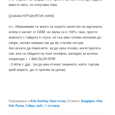
вместо него, се получава това.
[youtube hVFo2tzR7zA nolink]
п.с. Извиняваме се много за лошото качество на картината,
клипа е заснет от GSM, но звука си е 100% така, просто
момчето с гайдата е глухо, но пък има голямо желание да
свири, затова нямаше как да му счупим хатъра.
Ако искате да помогнете, за да чува отново, моля пратете
смс или се обадете на този телефон, валиден за всички
оператори + 1-800-GLUH-SYM
, 2.40лв с ддс. (за да има отново тишината, която търсим
край морето, да го пратим на уроци)
Публикувано в
Kite Surfing
,
Простотии
|
Етикети:
Bagpipes
,
Kite
,
Kite Pump
,
Гайда
,
кайт
|
1
отговор