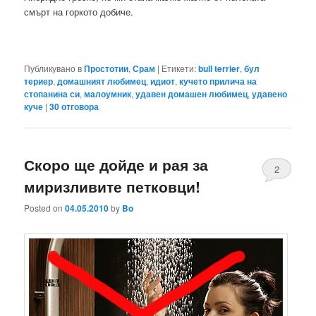
смърт на горкото добиче.
Публикувано в
Простотии
,
Срам
|
Етикети:
bull terrier
,
бул
териер
,
домашният любимец
,
идиот
,
кучето прилича на
стопанина си
,
малоумник
,
удавен домашен любимец
,
удавено
куче
|
30
отговора
Скоро ще дойде и рая за
2
миризливите петковци!
Posted on
04.05.2010
by
Bo