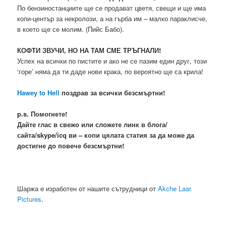
По бензиностанциите ще се продават цветя, свещи и ще има
копи-център за некролози, а на гърба им – малко параклисче,
в което ще се молим. (Пийс Бабо).
КОФТИ ЗВУЧИ, НО НА ТАМ СМЕ ТРЪГНАЛИ!
Успех на всички по пистите и ако не се пазим един друг, този
‘горе’ няма да ти даде нови крака, по вероятно ще са крила!
Hawey to Hell
поздрав за всички безсмъртни!
p.s. Помогнете!
Дайте глас в свежо или сложете линк в блога/
сайта/skype/icq ви – копи цялата статия за да може да
достигне до повече безсмъртни!
Шаржа е изработен от нашите сътрудници от
Akche Laar
Pictures
.