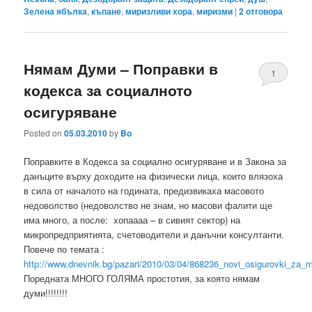
Зелена ябълка
,
къпане
,
миризливи хора
,
миризми
|
2
отговора
Нямам Думи – Поправки в
1
кодекса за социалното
осигуряване
Posted on
05.03.2010
by
Bo
Поправките в Кодекса за социално осигуряване и в Закона за
данъците върху доходите на физически лица, които влязоха
в сила от началото на годината, предизвикаха масовото
недоволство (недоволство не знам, но масови фалити ще
има много, а после: хопаааа – в сивият сектор) на
микропредприяти​ята, счетоводители и данъчни консултанти.
Повече по темата :
http://www.dnevnik.bg/pazari/2010/03/04/868236_novi_osigurovki_za_ma
Поредната МНОГО ГОЛЯМА простотия, за която нямам
думи!!!!!!!!