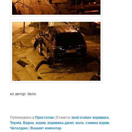
ко автор: бело
Публикувано в
Простотии
|
Етикети:
land cruiser взривиха
,
Toyota
,
Варна
,
взрив
,
взривиха джип
,
кола
,
снимка взрив
,
Чаталджа
|
Вашият коментар