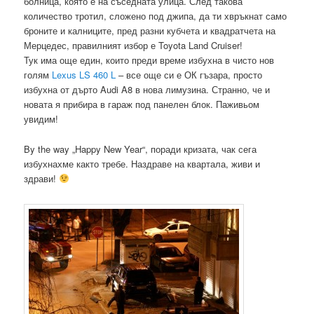
болница, която е на съседната улица. След такова
количество тротил, сложено под джипа, да ти хвръкнат само
броните и калниците, пред разни кубчета и квадратчета на
Мерцедес, правилният избор е Toyota Land Cruiser!
Тук има още един, които преди време избухна в чисто нов
голям
Lexus LS 460 L
– все още си е ОК гъзара, просто
избухна от дърто Audi A8 в нова лимузина. Странно, че и
новата я прибира в гараж под панелен блок. Паживьом
увидим!
By the way „Happy New Year“, поради кризата, чак сега
избухнахме както требе. Наздраве на квартала, живи и
здрави!