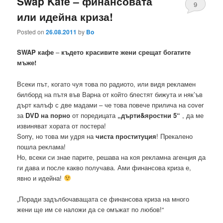
Swap Kafe – финансовата
9
или идейна криза!
Posted on
26.08.2011
by
Bo
SWAP кафе
–
където красивите жени срещат богатите
мъже!
Всеки път, когато чуя това по радиото, или видя рекламен
билборд на пътя във Варна от който блестят бижута и няк’ъв
дърт калъф с две мадами – че това повече прилича на cover
за
DVD на порно
от поредицата
„дърти&яростни 5“
, да ме
извиняват хората от постера!
Sorry, но това ми удря на
чиста проституция
! Прекалено
пошла реклама!
Но, всеки си знае парите, решава на коя рекламна агенция да
ги дава и после какво получава. Ами финансова криза е,
явно и идейна!
„Поради задълбочаващата се финансова криза на много
жени ще им се наложи да се омъжат по любов!“