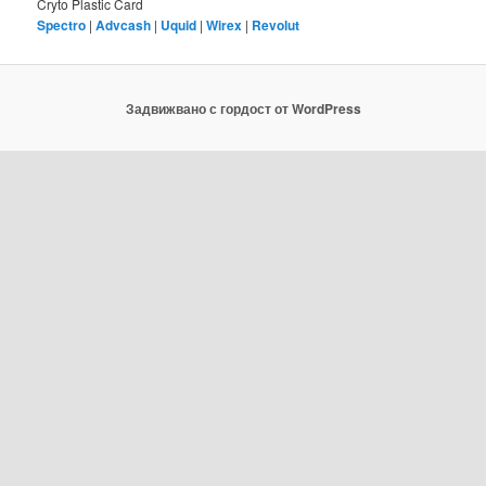
Cryto Plastic Card
Spectro
|
Advcash
|
Uquid
|
Wirex
|
Revolut
Задвижвано с гордост от WordPress