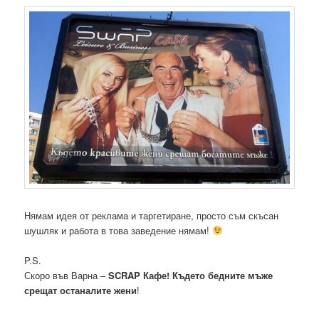
Нямам идея от реклама и таргетиране, просто съм скъсан
шушляк и работа в това заведение нямам!
P.S.
Скоро във Варна –
SCRAP Кафе! Където бедните мъже
срещат останалите жени
!