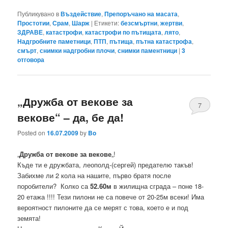
Публикувано в
Въздействие
,
Препоръчано на масата
,
Простотии
,
Срам
,
Шарж
|
Етикети:
безсмъртни
,
жертви
,
ЗДРАВЕ
,
катастрофи
,
катастрофи по пътищата
,
лято
,
Надгробните паметници
,
ПТП
,
пътища
,
пътна катастрофа
,
смърт
,
снимки надгробни плочи
,
снимки паментници
|
3
отговора
„Дружба от векове за
7
векове“ – да, бе да!
Posted on
16.07.2009
by
Bo
„
Дружба от векове за векове
„!
Къде ти е дружбата, леополд-(сергей) предателю такъв!
Забихме ли 2 кола на нашите, първо братя после
поробители? Колко са
52.60м
в жилищна сграда – поне 18-
20 етажа !!!! Тези пилони не са повече от 20-25м всеки! Има
вероятност пилоните да се мерят с това, което е и под
земята!