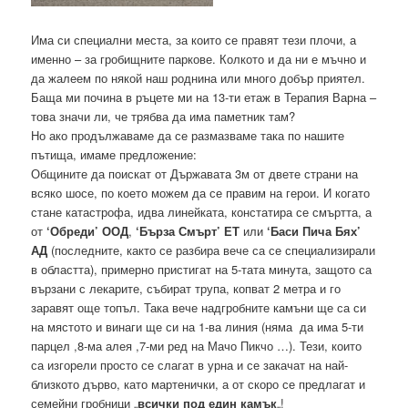
Има си специални места, за които се правят тези плочи, а
именно – за гробищните паркове. Колкото и да ни е мъчно и
да жалеем по някой наш роднина или много добър приятел.
Баща ми почина в ръцете ми на 13-ти етаж в Терапия Варна –
това значи ли, че трябва да има паметник там?
Но ако продължаваме да се размазваме така по нашите
пътища, имаме предложение:
Общините да поискат от Държавата 3м от двете страни на
всяко шосе, по което можем да се правим на герои. И когато
стане катастрофа, идва линейката, констатира се смъртта, а
от
‘Обреди’ ООД
,
‘Бърза Смърт’ ЕТ
или
‘Баси Пича Бях’
АД
(последните, както се разбира вече са се специализирали
в областта), примерно пристигат на 5-тата минута, защото са
вързани с лекарите, събират трупа, копват 2 метра и го
заравят още топъл. Така вече надгробните камъни ще са си
на мястото и винаги ще си на 1-ва линия (няма да има 5-ти
парцел ,8-ма алея ,7-ми ред на Мачо Пикчо …). Тези, които
са изгорели просто се слагат в урна и се закачат на най-
близкото дърво, като мартенички, а от скоро се предлагат и
семейни гробници „
всички под един камък
„!