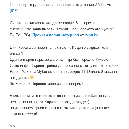
По повод твърденията на новинарската агенция Ай Пи Ес
(
IPS
).
Силата на вятъра може да освободи България от
енергийните зависимости, твърди новинарската агенция Ай
Пи Ес (IPS).
Прочети целия материал
от
vesti.bg
Ейй, хората си правят ….. с нас :). Къде го видяха този
вятър?!
Един вятърен парк, за да е на + трябват средно 7м/сек.
Само инфо: Гърция трябва да се храни с ток само от острови
Paros, Naxos и Mykonos с вятър средно 11-13м/сек 8 месеца
в годината
За Египет и Червено море да не говорим!
Българинът и във всяка стая (хооол) да си набие по една
перка, по-нагоре от Карлсон няма да отиде :),
па да вземем да си спрем и атомните централи (а ко ше
кажеш меееен)!
p.s.