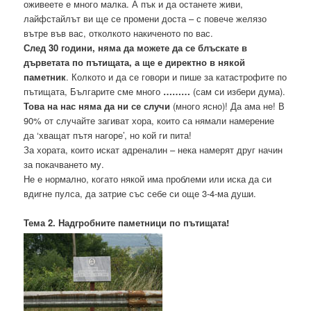
оживеете е много малка. А пък и да останете живи,
лайфстайлът ви ще се промени доста – с повече желязо
вътре във вас, отколкото накиченото по вас.
След 30 години, няма да можете да се блъскате в
дърветата по пътищата, а ще е директно в някой
паметник
. Колкото и да се говори и пише за катастрофите по
пътищата, Българите сме много
………
(сам си избери дума).
Това на нас няма да ни се случи
(много ясно)! Да ама не! В
90% от случайте загиват хора, които са нямали намерение
да ‘хващат пътя нагоре’, но кой ги пита!
За хората, които искат адреналин – нека намерят друг начин
за покачването му.
Не е нормално, когато някой има проблеми или иска да си
вдигне пулса, да затрие със себе си още 3-4-ма души.
Тема 2. Надгробните паметници по пътищата!