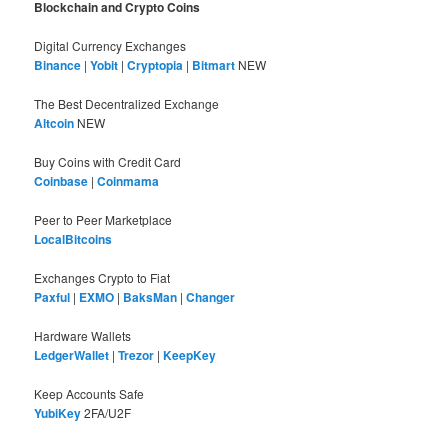
Blockchain and Crypto Coins
Digital Currency Exchanges
Binance
|
Yobit
|
Cryptopia
|
Bitmart
NEW
The Best Decentralized Exchange
Altcoin
NEW
Buy Coins with Credit Card
Coinbase
|
Coinmama
Peer to Peer Marketplace
LocalBitcoins
Exchanges Crypto to Fiat
Paxful
|
EXMO
|
BaksMan
|
Changer
Hardware Wallets
LedgerWallet
|
Trezor
|
KeepKey
Keep Accounts Safe
YubiKey
2FA/U2F