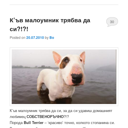
К’ъв малоумник трябва да
30
си?!?!
Posted on
20.07.2010
by
Bo
К’ъв малоумник трябва да си, за да си удавиш домашният
любимец
СОБСТВЕНОРЪЧНО
?!?
Порода
Bull Terrier
– ‘красиво’ точно, колкото стопанина си.