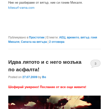
Ние не разбираме от вятър, ние си гоним Михаля.
kitesurf-varna.com
Публикувано в
Простотии
|
Етикети:
АЕЦ
,
времето
,
вятър
,
гоня
Михаля
,
Силата на вятъра
|
2
отговора
Идва лятото и с него мозъка
3
по асфалта!
Posted on
27.07.2009
by
Bo
Шофирай умeрено! Послание от все още живите!