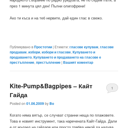
през 1 минута цял ден! Пълни олигофрени!
Ако ти къса и на теб нервите, дай един глас в свежо.
Публикувано в
Простотии
|
Етикети:
гласове купувам
,
гласове
продавам
,
избори
,
избори и гласове
,
Купуването и
продаването
,
Купуването и продаването на гласове е
престъпление
,
престъпление
|
Вашият коментар
Kite-Pump&Bagpipes – Кайт
1
Гайда
Posted on
01.06.2009
by
Bo
Когато няма вятър, се случват странни неща по плажовете.
Това е новият инструмент, така наречената Кайт-Гайда. Дали
е от мързел на гайдаря или просто трябва някой да надува