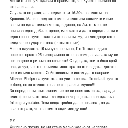
Всеки път се убеждавам в правилото, че ‘Кучето прилича на
стопанина си’.
Случката се разигра в неделя към 16.30ч. на плажът на
Кранево. Малко след като сме си сложили хавлиите и сме
взели по една голяма мента, в дясно, на 2м. от мен, се
появява едно добиче, прасе, или както и да го определя, си е
едно грозно куче – както и стопанинът му, изглеждащи като
след челен удар в стена (няколко пъти)!
А сега случката. 15 минути по-късно, Г-н Тотален идиот
носеше горкото 25-килограмово агне на рамо, а главата му се
поклащане в ритъма на крачките! От децата, които бяха край
нас, дочух, че го е хвърлял многократно във водата, докато
не е изпило морето! Собственикът е искал да го направи
Michael Phelps на кучетата, но уви – грешка. По default кучето
е боец, но за жалост това не го прави и плувец!!!
За пореден път съжалявам, че не си нося камерата, заради
олигофрени като този – за една вечер ще стане звезда във
failblog и youtube. Тези неща трябва да се показват, за да
знаят хората, че тъпотията ходи между нас!
P.S.
Хибридно грозно, но ми стана малко жално от нелепата