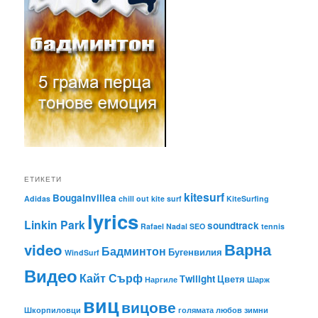
ЕТИКЕТИ
kitesurf
Bougainvillea
Adidas
chill out
kite surf
KiteSurfing
lyrics
Linkin Park
soundtrack
Rafael Nadal
SEO
tennis
Варна
video
Бадминтон
Бугенвилия
WindSurf
Видео
Кайт Сърф
Тwilight
Цветя
Наргиле
Шарж
виц
вицове
Шкорпиловци
голямата любов
зимни