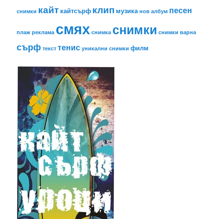
кайт
клип
песен
кайтсърф
музика
снимки
нов албум
смях
снимки
плаж
реклама
снимка
снимки варна
сърф
тенис
филм
текст
уникални снимки