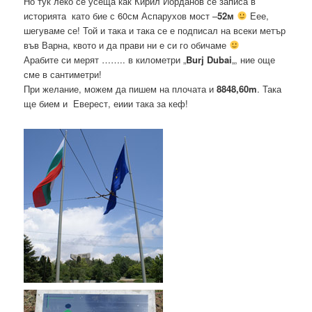
Но тук леко се усеща как Кирил Йорданов се записа в
историята като бие с 60см Аспарухов мост –
52м
Еее,
шегуваме се! Той и така и така се е подписал на всеки метър
във Варна, квото и да прави ни е си го обичаме
Арабите си мерят …….. в километри „
Burj Dubai
„, ние още
сме в сантиметри!
При желание, можем да пишем на плочата и
8848,60m
. Така
ще бием и Еверест, еиии така за кеф!