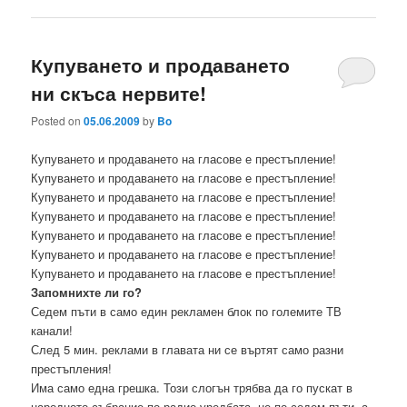
Купуването и продаването
ни скъса нервите!
Posted on
05.06.2009
by
Bo
Купуването и продаването на гласове е престъпление!
Купуването и продаването на гласове е престъпление!
Купуването и продаването на гласове е престъпление!
Купуването и продаването на гласове е престъпление!
Купуването и продаването на гласове е престъпление!
Купуването и продаването на гласове е престъпление!
Купуването и продаването на гласове е престъпление!
Запомнихте ли го?
Седем пъти в само един рекламен блок по големите ТВ
канали!
След 5 мин. реклами в главата ни се въртят само разни
престъпления!
Има само една грешка. Този слогън трябва да го пускат в
народното събрание по радио уредбата, не по седем пъти, а