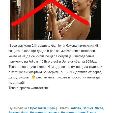
Nivea измисли 24h защита, Garnier и Rexona измислиха 48h
защита, скоро ще дойде и рая за миризливите петковци,
които няма да се къпят по цяла седмица, благодарение
примерно на Adidas 168h protect и Зелена ябълка 365day.
Това ще се случи скоро. Няма да се къпем по цяла година и
с кеф ще си хвърлим бойлерите, а E.ON и другите от сорта,
да му мислят!
рекламните трикове и простотии няма да
имат край!
Това е просто Фантастиш!
Публикувано в
Простотии
,
Срам
|
Етикети:
Adidas
,
Garnier
,
Nivea
,
Rexona
,
баня
,
Дезодорант защита
,
Дезодорант спрей
,
душ
,