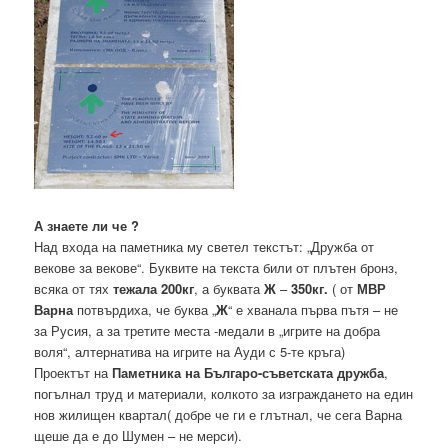
А знаете ли че ?
Над входа на паметника му светел текстът: „Дружба от
векове за векове“. Буквите на текста били от плътен бронз,
всяка от тях
тежала 200кг
, а буквата
Ж
–
350кг.
( от
МВР
Варна
потвърдиха, че буква „
Ж
“ е хванала първа пътя – не
за Русия, а за третите места -медали в „игрите на добра
воля“, алтернатива на игрите на Ауди с 5-те кръга)
Проектът на
Паметника на Българо-съветската дружба
,
погълнал труд и материали, колкото за изграждането на един
нов жилищен квартал( добре че ги е глътнал, че сега Варна
щеше да е до Шумен – не мерси).