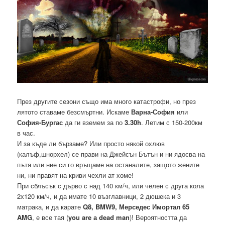
През другите сезони също има много катастрофи, но през
лятото ставаме безсмъртни. Искаме
Варна-София
или
София-Бургас
да ги вземем за по
3.30h
. Летим с 150-200км
в час.
И за къде ли бързаме? Или просто някой охлюв
(калъф,шнорхел) се прави на Джейсън Бътън и ни ядосва на
пътя или ние си го връщаме на останалите, защото жените
ни, ни правят на криви чехли ат хоме!
При сблъсък с дърво с над 140 км/ч, или челен с друга кола
2х120 км/ч, и да имате 10 възглавници, 2 дюшека и 3
матрака, и да карате
Q8, BMW9, Мерседес Имортал 65
AMG
, е все тая (
you are а dead man
)! Вероятността да