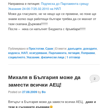
Направена е петиция:
Подписка до Парламента срещу
Указание 24-00-7/25.02.2010 на НАП
Може да гласувате, не че нещо ще се промени, но поне ще
знаем колко още работещи българи трябва да се махнат от
тази скапана Държава!!!!!!!
После – нека си напълнят Бюджета с бръмбари!!!!!!
Публикувано в
Простотии
,
Срам
|
Етикети:
данъците
,
доходите
,
кодекса
,
НАП
,
осигуряване
,
Парламента
,
петиция
,
Поправки
,
социалното
,
Указание
,
физически лица
|
1
отговор
Михаля в България може да
2
замести всички АЕЦ!
Posted on
27.08.2009
by
Bo
Вятърът в България може да замести всички АЕЦ,
даже и
тези в съседните държави