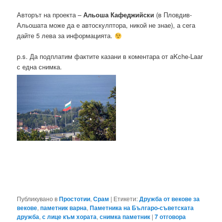
Авторът на проекта –
Альоша Кафеджийски
(в Пловдив-
Альошата може да е автоскулптора, никой не знае), а сега
дайте 5 лева за информацията.
p.s. Да подплатим фактите казани в коментара от aKche-Laar
с една снимка.
Публикувано в
Простотии
,
Срам
|
Етикети:
Дружба от векове за
векове
,
паметник варна
,
Паметника на Българо-съветската
дружба
,
с лице към хората
,
снимка паметник
|
7
отговора