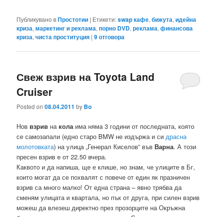
Публикувано в
Простотии
|
Етикети:
swap кафе
,
бижута
,
идейна
криза
,
маркетинг и реклама
,
порно DVD
,
реклама
,
финансова
криза
,
чиста проституция
|
9
отговора
Свеж взрив на Toyota Land
Cruiser
Posted on
08.04.2011
by
Bo
Нов
взрив
на
кола
има няма 3 години от последната, която
се самозапали (едно старо BMW не издържа и си
драсна
молотовката
) на улица „Генерал Киселов” във
Варна
. А този
пресен взрив е от 22.50 вчера.
Каквото и да напиша, ще е клише, но знам, че улиците в Бг,
които могат да се похвалят с повече от един як празничен
взрив са много малко! От една страна – явно трябва да
сменям улицата и квартала, но пък от друга, при силен взрив
можеш да влезеш директно през прозорците на Окръжна