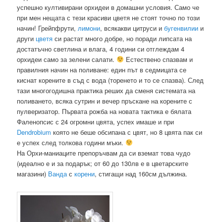
успешно култивирани орхидеи в домашни условия. Само че
при мен нещата с тези красиви цветя не стоят точно по този
начин! Грейпфрути,
лимони
, всякакви цитруси и
бугенвилии
и
други
цветя
си растат много добре, но поради липсата на
достатъчно светлина и влага, 4 години си отглеждам 4
орхидеи само за зелени салати.
Естествено спазвам и
правилния начин на поливане: един път в седмицата се
киснат корените в съд с вода (торенето и то се спазва). След
тази многогодишна практика реших да сменя системата на
поливането, всяка сутрин и вечер пръскане на корените с
пулверизатор. Първата рожба на новата тактика е бялата
Фаленопсис с 24 огромни цвята, успех имаше и при
Dendrobium
която не беше обсипана с цвят, но 8 цвята пак си
е успех след толкова години мъки.
На Орхи-маниаците препоръчвам да си вземат това чудо
(идеално е и за подарък; от 60 до 130лв е в цветарските
магазини)
Ванда
с
корени
, стигащи над 160см дължина.