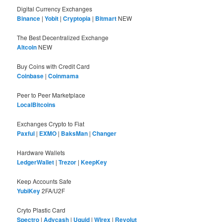
Digital Currency Exchanges
Binance
|
Yobit
|
Cryptopia
|
Bitmart
NEW
The Best Decentralized Exchange
Altcoin
NEW
Buy Coins with Credit Card
Coinbase
|
Coinmama
Peer to Peer Marketplace
LocalBitcoins
Exchanges Crypto to Fiat
Paxful
|
EXMO
|
BaksMan
|
Changer
Hardware Wallets
LedgerWallet
|
Trezor
|
KeepKey
Keep Accounts Safe
YubiKey
2FA/U2F
Cryto Plastic Card
Spectro
|
Advcash
|
Uquid
|
Wirex
|
Revolut