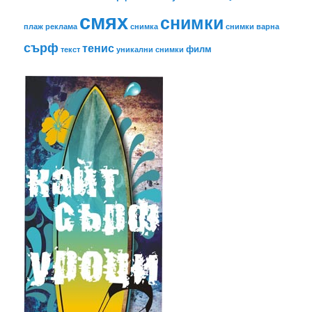
смях
снимки
плаж
реклама
снимка
снимки варна
сърф
тенис
филм
текст
уникални снимки