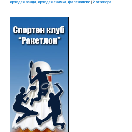
орхидея ванда
,
орхидея снимка
,
фаленопсис
|
2
отговора