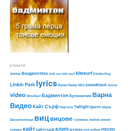
ЕТИКЕТИ
kitesurf
Bougainvillea
Adidas
chill out
kite surf
KiteSurfing
lyrics
Linkin Park
soundtrack
Rafael Nadal
SEO
tennis
Варна
video
Бадминтон
Бугенвилия
WindSurf
Видео
Кайт Сърф
Тwilight
Цветя
Наргиле
Шарж
виц
вицове
Шкорпиловци
голямата любов
зимни
кайт
клип
песен
кайтсърф
музика
снимки
нов албум