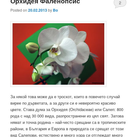
Орхидея Фаленопсис
2
Posted on
20.02.2013
by
Bo
За някой това може да е троскот, които в повечето случай
вирее по дърветата, а за други си е невероятно красиво
цвете. Става дума за Орхидея (Orchidaceae) или Салеп: 800
рода с над 30 000 вида, разпространени из цял свят. Затова
нямат и точна родина – най-често срещани са в тропическите
райони, в България и Европа в природата се срещат от този
вид Салепови, естествено и много хора си отглеждат много