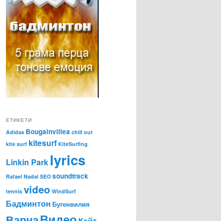
ЕТИКЕТИ
Bougainvillea
Adidas
chill out
kitesurf
kite surf
KiteSurfing
lyrics
Linkin Park
soundtrack
Rafael Nadal
SEO
video
tennis
WindSurf
Бадминтон
Бугенвилия
Видео
Варна
Кайт