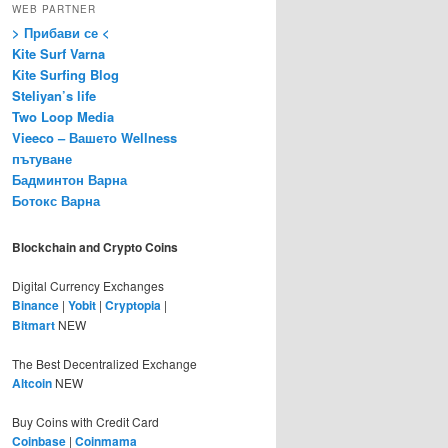
WEB PARTNER
> Прибави се <
Kite Surf Varna
Kite Surfing Blog
Steliyan’s life
Two Loop Media
Vieeco – Вашето Wellness
пътуване
Бадминтон Варна
Ботокс Варна
Blockchain and Crypto Coins
Digital Currency Exchanges
Binance
|
Yobit
|
Cryptopia
|
Bitmart
NEW
The Best Decentralized Exchange
Altcoin
NEW
Buy Coins with Credit Card
Coinbase
|
Coinmama