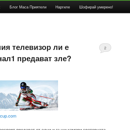
к
Блог Маса Приятели
Наргиле
Шофирай умерено!
ия телевизор ли е
2
нал1 предават зле?
dcup.com
вроспорт предават от едни и същи камери световната