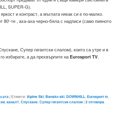
ILL, SUPER-G).
яркост и контраст, а мъглата някак си е по-малко.
т 80′-те , аха-аха черно-бяла с надписи (само пияното
пускане, Супер гигантски слалом), които са утре и в
го избирате, а да прехвърлите на
Eurosport TV
.
асата
|
Етикети:
Alpine Ski
,
Bansko ski
,
DOWNHILL
,
Eurosport tv
,
ски
,
канал1
,
Спускане
,
Супер гигантски слалом
|
2
отговора