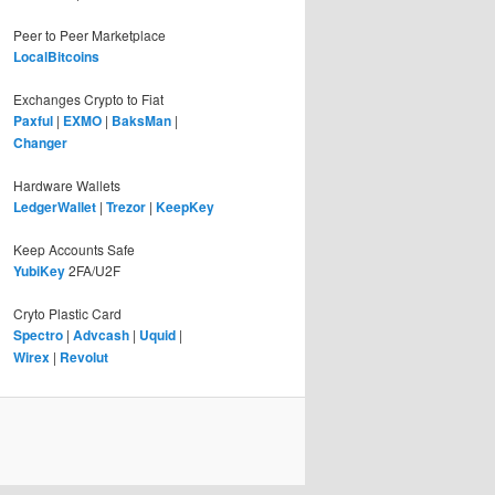
Peer to Peer Marketplace
LocalBitcoins
Exchanges Crypto to Fiat
Paxful
|
EXMO
|
BaksMan
|
Changer
Hardware Wallets
LedgerWallet
|
Trezor
|
KeepKey
Keep Accounts Safe
YubiKey
2FA/U2F
Cryto Plastic Card
Spectro
|
Advcash
|
Uquid
|
Wirex
|
Revolut