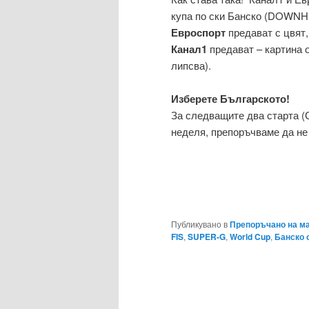
купа по ски Банско (DOWNH
Евроспорт
предават с цвят, 
Канал1
предават – картина о
липсва).
Изберете Българското!
За следващите два старта (С
неделя, препоръчваме да не 
Публикувано в
Препоръчано на м
FIS
,
SUPER-G
,
World Cup
,
Банско 