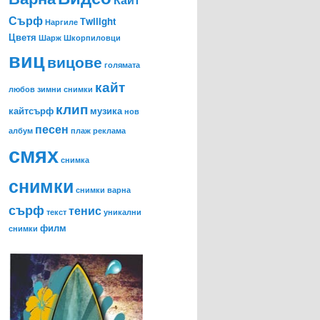
Сърф
Тwilight
Наргиле
Цветя
Шарж
Шкорпиловци
виц
вицове
голямата
кайт
любов
зимни снимки
клип
кайтсърф
музика
нов
песен
албум
плаж
реклама
смях
снимка
снимки
снимки варна
сърф
тенис
текст
уникални
филм
снимки