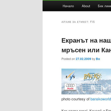
Основно
Начало
About
Бек лин
Към
Към
меню
основното
вторичното
АРХИВ ЗА ЕТИКЕТ:
FIS
съдържание
съдържание
Екранът на наш
мръсен или Ка
Posted on
27.02.2009
by
Bo
photo courtesy of
banskoworl
Как става така! Канал1 и Е