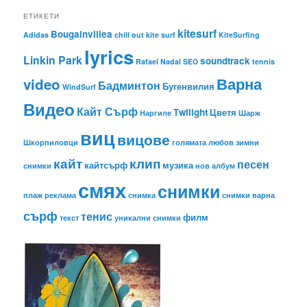
ЕТИКЕТИ
kitesurf
Bougainvillea
Adidas
chill out
kite surf
KiteSurfing
lyrics
Linkin Park
soundtrack
Rafael Nadal
SEO
tennis
Варна
video
Бадминтон
Бугенвилия
WindSurf
Видео
Кайт Сърф
Тwilight
Цветя
Наргиле
Шарж
виц
вицове
Шкорпиловци
голямата любов
зимни
кайт
клип
песен
кайтсърф
музика
снимки
нов албум
смях
снимки
плаж
реклама
снимка
снимки варна
сърф
тенис
филм
текст
уникални снимки