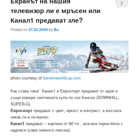
Екранът на нашия
2
телевизор ли е мръсен или
Канал1 предават зле?
Posted on
27.02.2009
by
Bo
photo courtesy of
banskoworldcup.com
Как става така! Канал1 и Евроспорт предават от едни и
същи камери световната купа по ски Банско (DOWNHILL,
SUPER-G).
Евроспорт
предават с цвят, яркост и контраст, а мъглата
някак си е по-малко.
Канал1
предават – картина от 80′-те , аха-аха черно-бяла с
надписи (само пияното липсва).