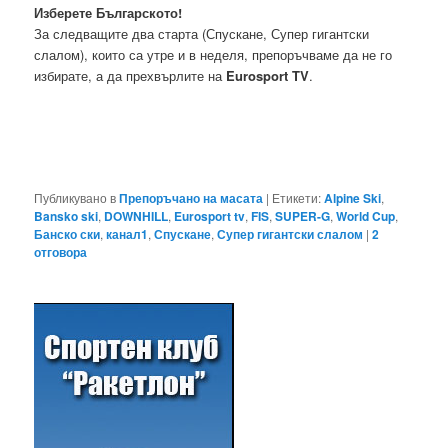
Изберете Българското!
За следващите два старта (Спускане, Супер гигантски
слалом), които са утре и в неделя, препоръчваме да не го
избирате, а да прехвърлите на
Eurosport TV
.
Публикувано в
Препоръчано на масата
|
Етикети:
Alpine Ski
,
Bansko ski
,
DOWNHILL
,
Eurosport tv
,
FIS
,
SUPER-G
,
World Cup
,
Банско ски
,
канал1
,
Спускане
,
Супер гигантски слалом
|
2
отговора