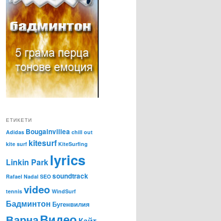
ЕТИКЕТИ
Bougainvillea
Adidas
chill out
kitesurf
kite surf
KiteSurfing
lyrics
Linkin Park
soundtrack
Rafael Nadal
SEO
video
tennis
WindSurf
Бадминтон
Бугенвилия
Видео
Варна
Кайт