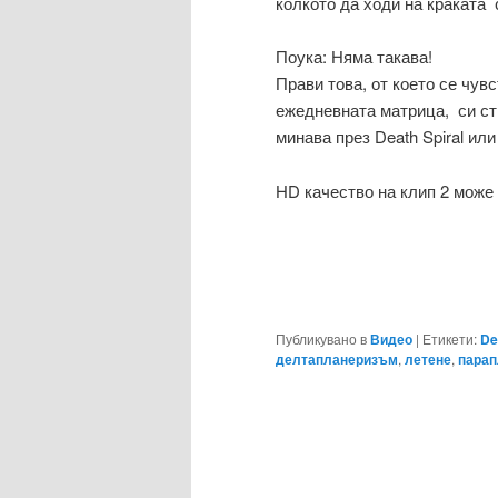
колкото да ходи на краката с
Поука: Няма такава!
Прави това, от което се чув
ежедневната матрица, си ст
минава през Death Spiral или
HD качество на клип 2 може 
Публикувано в
Видео
|
Етикети:
De
делтапланеризъм
,
летене
,
парап