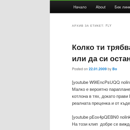
Основно
Начало
About
Бек лин
Към
Към
меню
основното
вторичното
АРХИВ ЗА ЕТИКЕТ:
FLY
съдържание
съдържание
Колко ти трябв
или да си оста
Posted on
22.01.2009
by
Bo
[youtube W9IEncPsUQQ nolin
Малко е вероятно парапланер
котлона в тях, докато прави 
реалната преценка и от къде
[youtube pEox4pQEBN0 nolink
На този клип добре се вижд