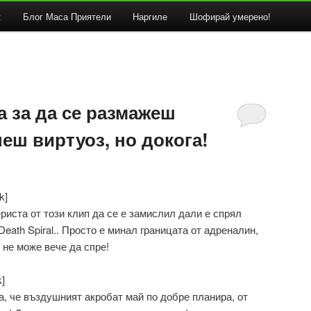
к
Блог Маса Приятели
Наргиле
Шофирай умерено!
а за да се размажеш
неш виртуоз, но докога!
k]
иста от този клип да се е замислил дали е спрял
Death Spiral.. Просто е минал границата от адреналин,
 не може вече да спре!
]
а, че въздушният акробат май по добре планира, от