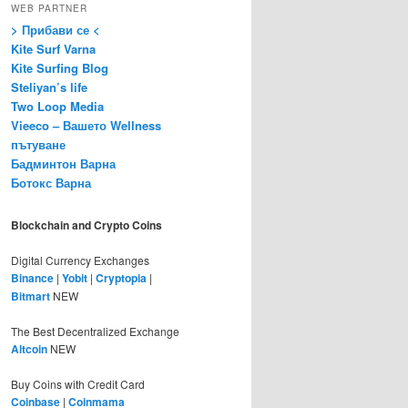
WEB PARTNER
> Прибави се <
Kite Surf Varna
Kite Surfing Blog
Steliyan’s life
Two Loop Media
Vieeco – Вашето Wellness
пътуване
Бадминтон Варна
Ботокс Варна
Blockchain and Crypto Coins
Digital Currency Exchanges
Binance
|
Yobit
|
Cryptopia
|
Bitmart
NEW
The Best Decentralized Exchange
Altcoin
NEW
Buy Coins with Credit Card
Coinbase
|
Coinmama