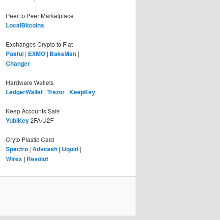
Peer to Peer Marketplace
LocalBitcoins
Exchanges Crypto to Fiat
Paxful
|
EXMO
|
BaksMan
|
Changer
Hardware Wallets
LedgerWallet
|
Trezor
|
KeepKey
Keep Accounts Safe
YubiKey
2FA/U2F
Cryto Plastic Card
Spectro
|
Advcash
|
Uquid
|
Wirex
|
Revolut