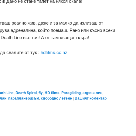
и! Дано не стане тапет на някоя скала!
стваш реално жив, даже и за малко да излизаш от
рува адреналина, който поемаш. Рано или късно всеки
 Death Line все тая! А от там хващаш къра!
да свалите от тук :
hdfilms.co.nz
ath Line
,
Death Spiral
,
fly
,
HD films
,
Paragliding
,
адреналин
,
лан
,
парапланеризъм
,
свободно летене
|
Вашият коментар