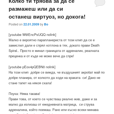
Колко ти трябва за да се
размажеш или да си
останеш виртуоз, но докога!
Posted on
22.01.2009
by
Bo
[youtube W9IEncPsUQQ nolink]
Малко е вероятно парапланериста от този клип да се е
замислил дали е спрял котлона в тях, докато прави Death
Spiral.. Просто е минал границата от адреналин, реалната
преценка и от къде не може вече да спре!
[youtube pEox4pQEBN0 nolink]
На този клип добре се вижда, че въздушният акробат май по
добре планира, от колкото да ходи на краката си! Дано не
стане тапет на някоя скала!
Поука: Няма такава!
Прави това, от което се чувстваш реално жив, даже и за
малко да излизаш от ежедневната матрица, си струва
адреналина, който поемаш. Рано или късно всеки минава