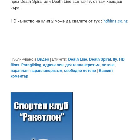
през Death Spiral или Death Line все тая! А от там хващаш
къра!
HD качество на клип 2 може да свалите от тук :
hdfilms.co.nz
Публикувано в
Видео
|
Етикети:
Death Line
,
Death Spiral
,
fly
,
HD
films
,
Paragliding
,
адреналин
,
делтапланеризъм
,
летене
,
параплан
,
парапланеризъм
,
свободно летене
|
Вашият
коментар