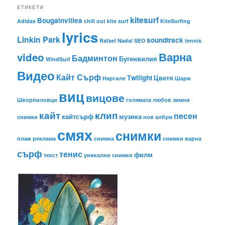
ЕТИКЕТИ
kitesurf
Bougainvillea
Adidas
chill out
kite surf
KiteSurfing
lyrics
Linkin Park
soundtrack
Rafael Nadal
SEO
tennis
Варна
video
Бадминтон
Бугенвилия
WindSurf
Видео
Кайт Сърф
Тwilight
Цветя
Наргиле
Шарж
виц
вицове
Шкорпиловци
голямата любов
зимни
кайт
клип
песен
кайтсърф
музика
снимки
нов албум
смях
снимки
плаж
реклама
снимка
снимки варна
сърф
тенис
филм
текст
уникални снимки